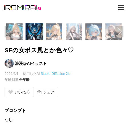
t
o
g
g
l
e
n
a
v
i
SFの女ボス風とか色々♡
g
a
t
i
浪漫@AIイラスト
o
n
2026/6/4
使用したAI
Stable Diffusion XL
年齢制限
全年齢
いいね
6
シェア
プロンプト
なし