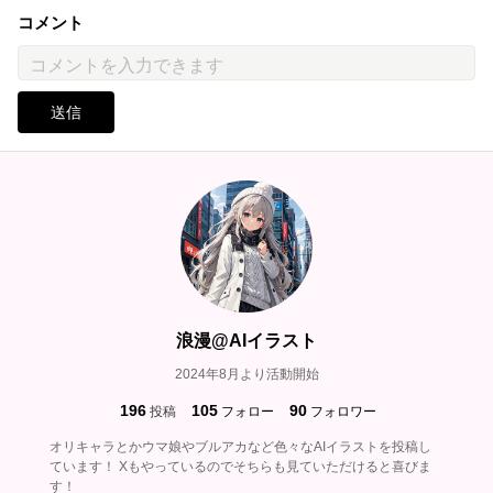
コメント
送信
浪漫@AIイラスト
2024年8月より活動開始
196
105
90
投稿
フォロー
フォロワー
オリキャラとかウマ娘やブルアカなど色々なAIイラストを投稿し
ています！ Xもやっているのでそちらも見ていただけると喜びま
す！