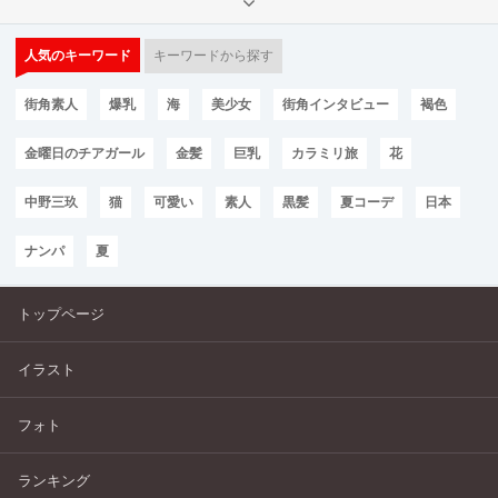
人気のキーワード
キーワードから探す
街角素人
爆乳
海
美少女
街角インタビュー
褐色
金曜日のチアガール
金髪
巨乳
カラミリ旅
花
中野三玖
猫
可愛い
素人
黒髪
夏コーデ
日本
ナンパ
夏
トップページ
イラスト
フォト
ランキング