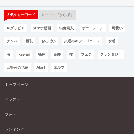
人気のキーワード
キーワードから探す
AIグラビア
スマホ動画
街角素人
ポニーテール
可愛い
ナンパ
巨乳
おっぱい
火曜のAIフードコート
水着
海
kawaii
褐色
金髪
猫
フェチ
ファンタジー
五等分の花嫁
AIart
エルフ
トップページ
イラスト
フォト
ランキング