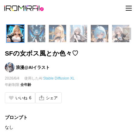
t
o
g
g
l
e
n
a
v
i
SFの女ボス風とか色々♡
g
a
t
i
浪漫@AIイラスト
o
n
2026/6/4
使用したAI
Stable Diffusion XL
年齢制限
全年齢
いいね
6
シェア
プロンプト
なし