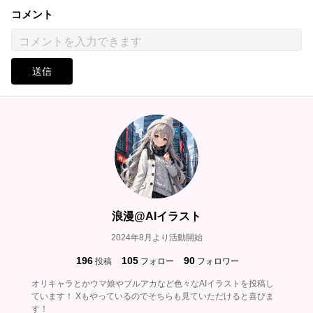
コメント
送信
浪漫@AIイラスト
2024年8月より活動開始
196
105
90
投稿
フォロー
フォロワー
オリキャラとかウマ娘やブルアカなど色々なAIイラストを投稿し
ています！ Xもやっているのでそちらも見ていただけると喜びま
す！