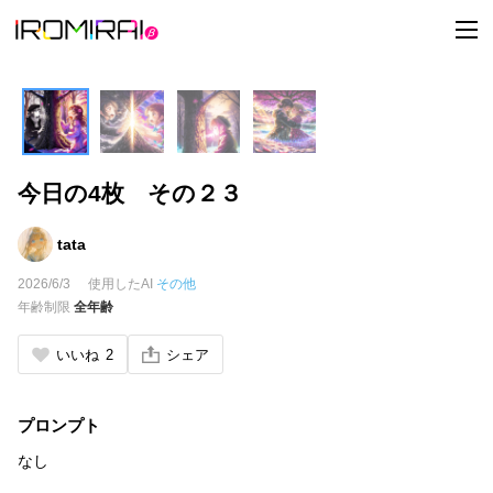
t
o
g
g
l
e
n
a
v
i
今日の4枚 その２３
g
a
t
i
tata
o
n
2026/6/3
使用したAI
その他
年齢制限
全年齢
いいね
2
シェア
プロンプト
なし