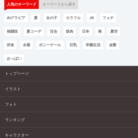
人気のキーワード
キーワードから探す
AIグラビア
夏
女の子
カラフル
JK
フェチ
格闘技
夏コーデ
百合
筋肉
日本
海
夏空
田舎
水着
ポニーテール
巨乳
学園生活
金髪
おっぱい
トップページ
イラスト
フォト
ランキング
キャラクター