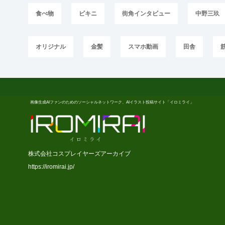
食べ物
ビキニ
街角インタビュー
中野三玖
オリジナル
金髪
スマホ動画
田舎
画像生成AIファンのためのソーシャルネットワーク、AIイラスト投稿サイト「イロミライ」
株式会社コスプレイヤーズアーカイブ
https://iromirai.jp/