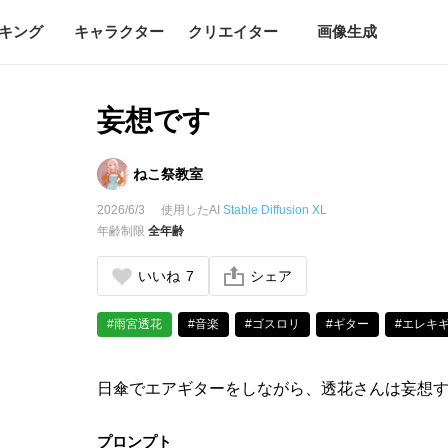
キング
キャラクター
クリエイター
画像生成
妄想です
ねこ祭教室
2026/6/3
使用したAI
Stable Diffusion XL
年齢制限
全年齢
いいね
7
シェア
#雨宮透花
#音楽
#ゴスロリ
#ギター
#エレキ
日傘でエアギターをしながら、透花さんは妄想
プロンプト