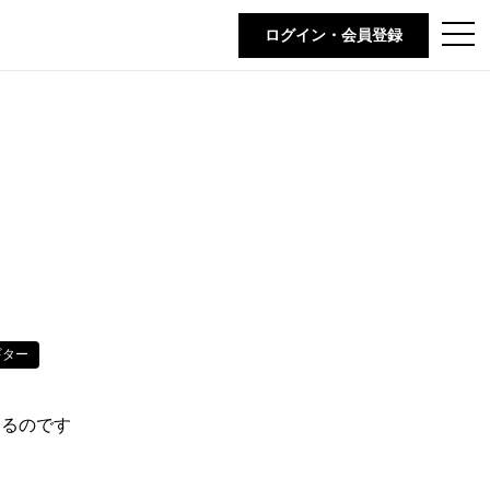
t
ログイン・会員登録
o
g
g
l
e
n
a
v
i
g
a
t
i
o
n
ギター
するのです