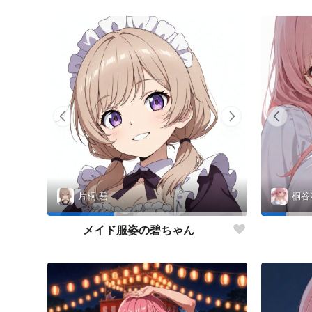
片桐 碧
桐谷
メイド服姿の碧ちゃん