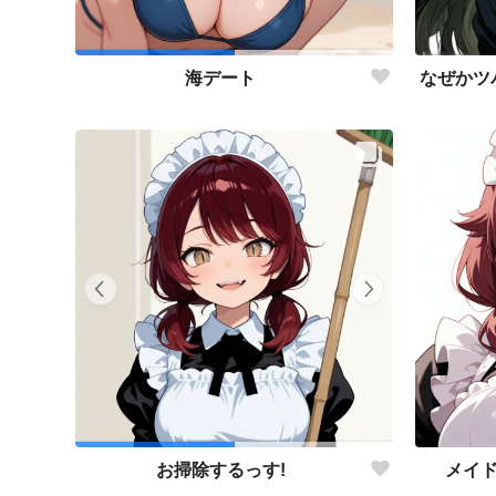
海デート
メイ
お掃除するっす!