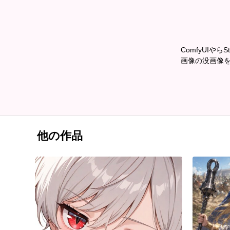
ComfyUIやら
画像の没画像
他の作品