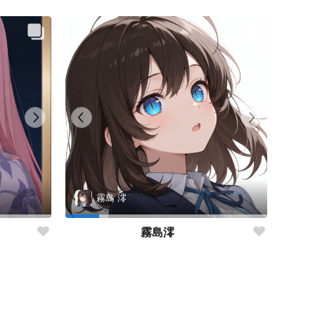
霧島 澪
霧島澪