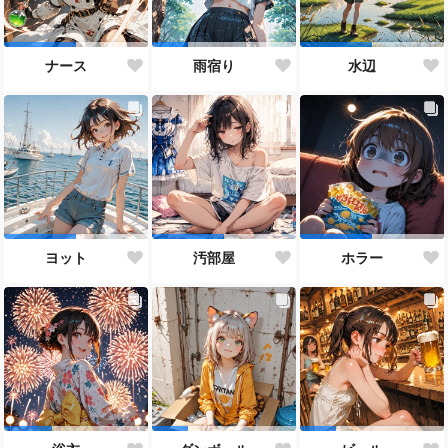
ナース
雨宿り
水辺
ヨット
汚部屋
ホラー