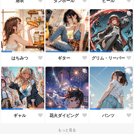
浴衣
ダンボール
ビール
はちみつ
ギター
グリム・リーパー
ギャル
花火ダイビング
パンツ
もっと見る