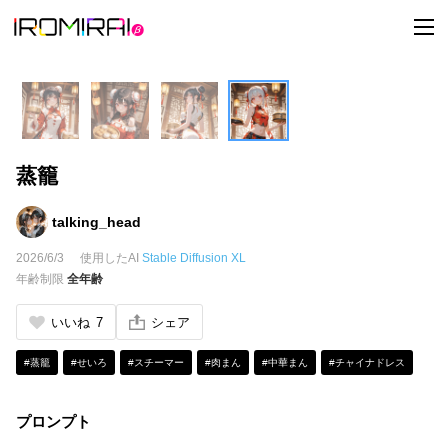
t
o
g
g
l
e
n
a
v
i
蒸籠
g
a
t
i
talking_head
o
n
2026/6/3
使用したAI
Stable Diffusion XL
年齢制限
全年齢
いいね
7
シェア
#蒸籠
#せいろ
#スチーマー
#肉まん
#中華まん
#チャイナドレス
プロンプト