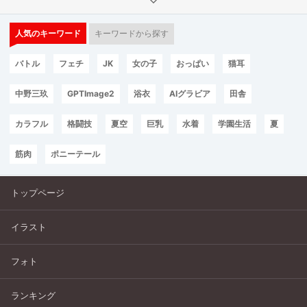
人気のキーワード
キーワードから探す
バトル
フェチ
JK
女の子
おっぱい
猫耳
中野三玖
GPTImage2
浴衣
AIグラビア
田舎
カラフル
格闘技
夏空
巨乳
水着
学園生活
夏
筋肉
ポニーテール
トップページ
イラスト
フォト
ランキング