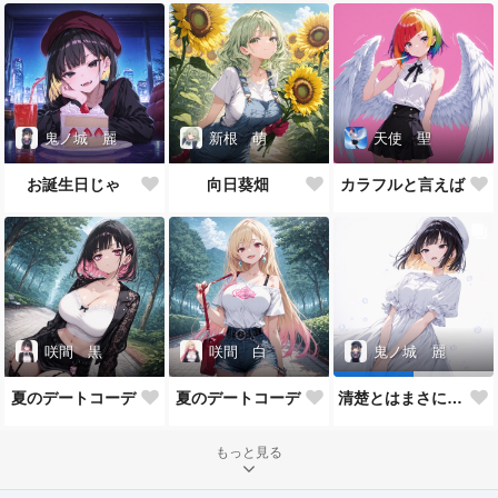
鬼ノ城 麗
新根 萌
天使 聖
お誕生日じゃ
向日葵畑
カラフルと言えば
咲間 黒
咲間 白
鬼ノ城 麗
夏のデートコーデ
夏のデートコーデ
清楚とはまさにわらわのための言葉よの
もっと見る