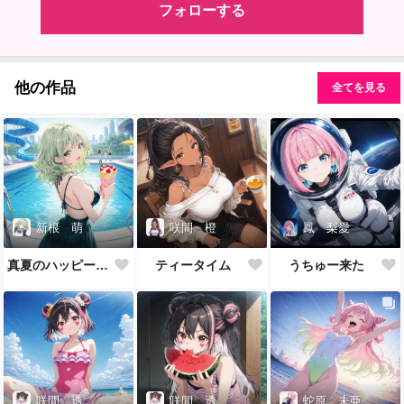
フォローする
他の作品
全てを見る
新根 萌
咲間 橙
鳳 梨愛
真夏のハッピーバースデイ
ティータイム
うちゅー来た
咲間 透
咲間 透
蛇原 未亜