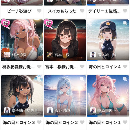
ビーチ砂遊び
スイカもらった
デイリー１位感謝と勝利の喜び
桃坂祕愛
宮本 桜
鬼ノ城 麗
桃坂祕愛様お誕生日イラスト
宮本 桜様お誕生日イラスト
海の日ヒロイン４
獅子噛 玲央音
雪姫 翡翠
蛇原 未亜
海の日ヒロイン３
海の日ヒロイン２
海の日ヒロイン１