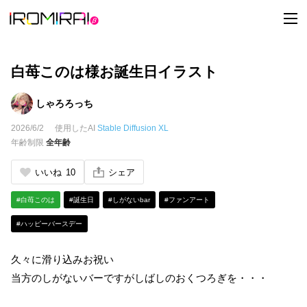
t
o
g
g
l
e
白苺このは様お誕生日イラスト
n
a
v
しゃろろっち
i
g
2026/6/2
使用したAI
Stable Diffusion XL
a
t
年齢制限
全年齢
i
o
n
いいね
10
シェア
#白苺このは
#誕生日
#しがないbar
#ファンアート
#ハッピーバースデー
久々に滑り込みお祝い
当方のしがないバーですがしばしのおくつろぎを・・・