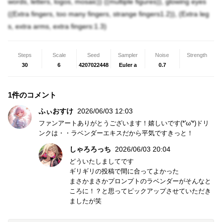
words, letters, logos, mosaic)) ((multiple figures)), glowing eyes
((Extra fingers, too many fingers, strange fingers1.2)), (Extra leg
s, extra arms, extra fingers:1.3)
Steps
Scale
Seed
Sampler
Noise
Strength
30
6
4207022448
Euler a
0.7
1件のコメント
ふぃおすけ
2026/06/03 12:03
ファンアートありがとうございます！嬉しいです(*'ω'*)ドリ
ンクは・・ラベンダーエキスだから平気ですきっと！
しゃろろっち
2026/06/03 20:04
どういたしましてです
ギリギリの投稿で間に合ってよかった
まさかまさかプロンプトのラベンダーがそんなと
ころに！？と思ってピックアップさせていただき
ましたが笑