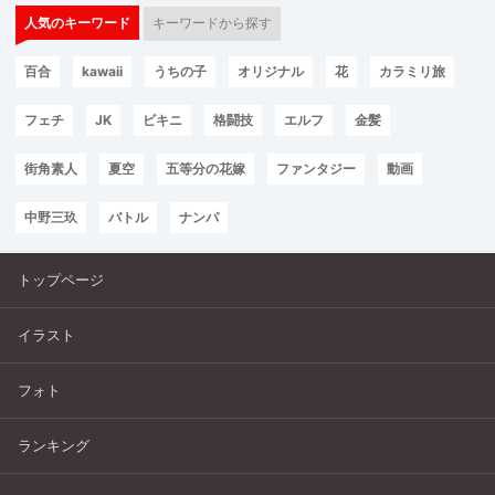
人気のキーワード
キーワードから探す
百合
kawaii
うちの子
オリジナル
花
カラミリ旅
フェチ
JK
ビキニ
格闘技
エルフ
金髪
街角素人
夏空
五等分の花嫁
ファンタジー
動画
中野三玖
バトル
ナンパ
トップページ
イラスト
フォト
ランキング