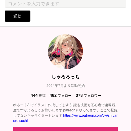
送信
しゃろろっち
2024年7月より活動開始
444
482
378
投稿
フォロー
フォロワー
ゆるーくAIでイラスト作成してます 知識も技術も初心者で趣味程
度ですがよろしくお願いします patreonもやってます。ここで登録
してないキャラクターもいます
https://www.patreon.com/cw/shiyar
orotsuchi