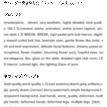
ラベンダー突き刺したドリンクって大丈夫なの？
プロンプト
(masterpiece, , vibrant, very aesthetic, highly detailed, best qualit
y, 16k:1.3) (newest, anime, animation, anime screen capture, ani
me style:1.3) BREAK, BREAK, 1girl pastel pink bob haircut, slightl
y inward-curled bob hair, lavender eyes, gentle flower-like smile, s
oft and kind expression, delicate facial features, dreamy pastel at
mosphere, flower maiden, blooming flower aura, hopeful eyes, sw
eet elegance, Bar, glass on the table, detailed night club room, LE
D interior, colored light, dim lighting Glass of juice
ネガティブプロンプト
(bad quality,worst quality:1.2),bad anatomy,sketch,jpeg artifacts,u
gly, poorly drawn,(censor),blurry,watermark,simple background,tr
ansparent background, bad hands, worst_quality, deformed, multi
ple hands, deformed hands, deformed legs, multiple legs, ((text,