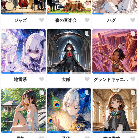
ジャズ
森の音楽会
ハグ
地雷系
大鎌
グランドキャニオン