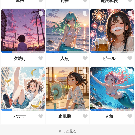
屋根
孔雀
魔法学校
夕焼け
人魚
ビール
バナナ
扇風機
人魚
もっと見る