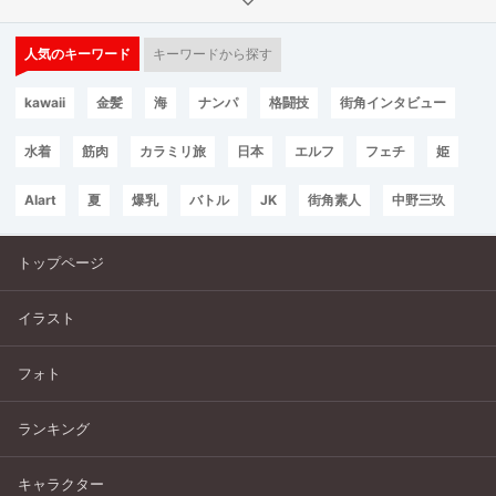
人気のキーワード
キーワードから探す
kawaii
金髪
海
ナンパ
格闘技
街角インタビュー
水着
筋肉
カラミリ旅
日本
エルフ
フェチ
姫
AIart
夏
爆乳
バトル
JK
街角素人
中野三玖
トップページ
イラスト
フォト
ランキング
キャラクター