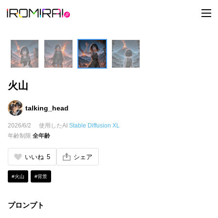
t
o
g
g
l
e
n
a
v
i
火山
g
a
t
i
talking_head
o
n
2026/6/2
使用したAI
Stable Diffusion XL
年齢制限
全年齢
いいね
5
シェア
#火山
#背景
プロンプト