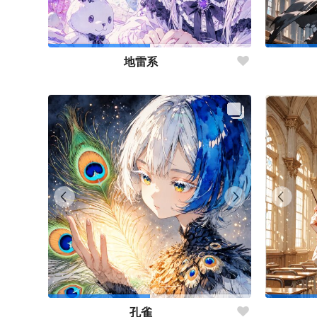
地雷系
孔雀