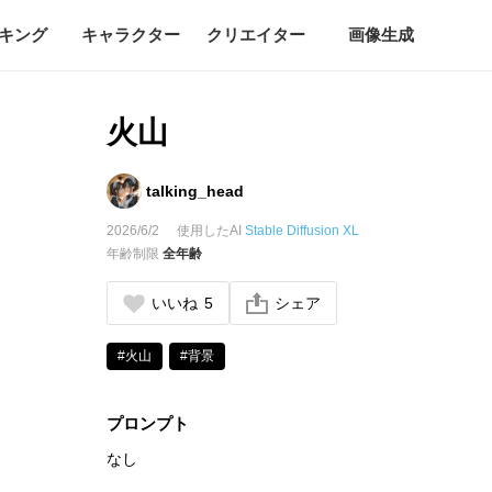
キング
キャラクター
クリエイター
画像生成
火山
talking_head
2026/6/2
使用したAI
Stable Diffusion XL
年齢制限
全年齢
いいね
5
シェア
#火山
#背景
プロンプト
なし