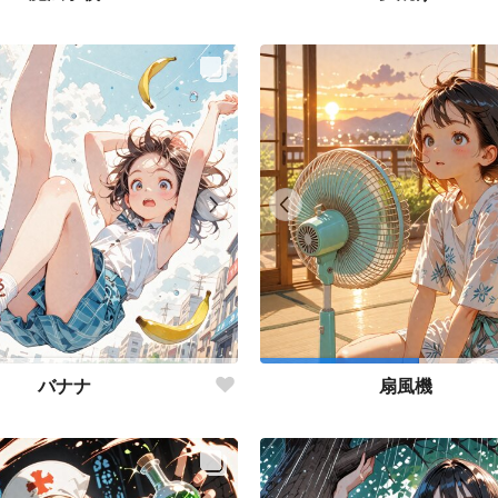
バナナ
扇風機