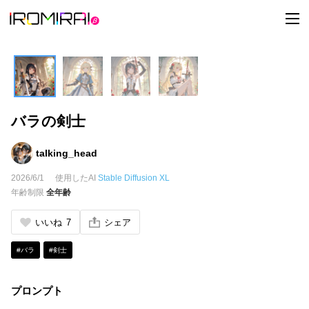
t
o
g
g
l
e
n
a
v
i
バラの剣士
g
a
t
i
talking_head
o
n
2026/6/1
使用したAI
Stable Diffusion XL
年齢制限
全年齢
いいね
7
シェア
#バラ
#剣士
プロンプト