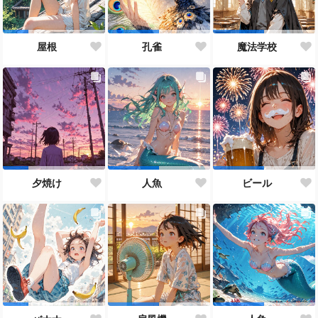
屋根
孔雀
魔法学校
夕焼け
人魚
ビール