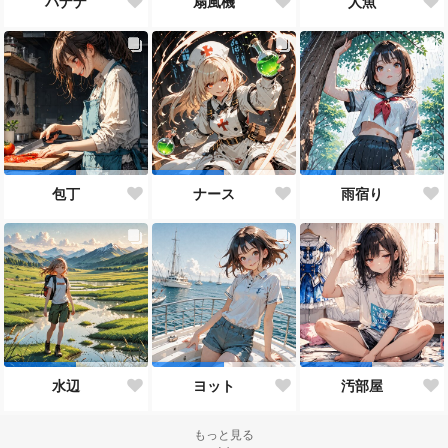
バナナ
扇風機
人魚
包丁
ナース
雨宿り
水辺
ヨット
汚部屋
もっと見る