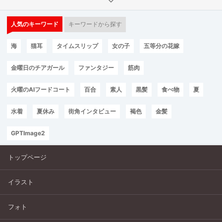
人気のキーワード
キーワードから探す
海
猫耳
タイムスリップ
女の子
五等分の花嫁
金曜日のチアガール
ファンタジー
筋肉
火曜のAIフードコート
百合
素人
黒髪
食べ物
夏
水着
夏休み
街角インタビュー
褐色
金髪
GPTImage2
トップページ
イラスト
フォト