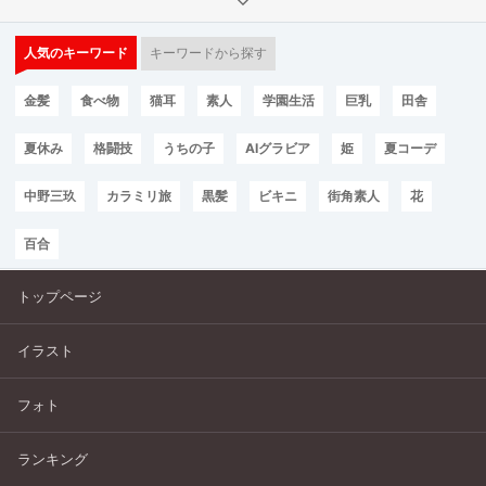
人気のキーワード
キーワードから探す
金髪
食べ物
猫耳
素人
学園生活
巨乳
田舎
夏休み
格闘技
うちの子
AIグラビア
姫
夏コーデ
中野三玖
カラミリ旅
黒髪
ビキニ
街角素人
花
百合
トップページ
イラスト
フォト
ランキング