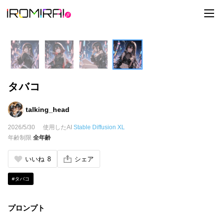
t
o
g
g
l
e
n
a
v
i
タバコ
g
a
t
i
talking_head
o
n
2026/5/30
使用したAI
Stable Diffusion XL
年齢制限
全年齢
いいね
8
シェア
#タバコ
プロンプト