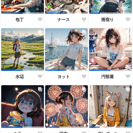
包丁
ナース
雨宿り
水辺
ヨット
汚部屋