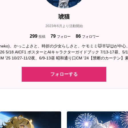
琥猫
2023年6月より活動開始
299
79
86
投稿
フォロー
フォロワー
oneko)、かっこよさと、時折の少女らしさと、ケモミミ🐱🐰🦊🐺が中
 '26 5/18 AICF1 ポスターとAIキャラクターガイドブック 7/13-17昼、5/11
 '25 10/27-11/2夜、6/9-13昼 昭和通り口CM '24【禁断のカーテ
フォローする