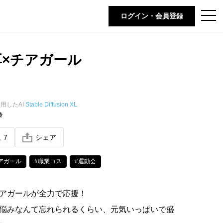
t
ログイン・会員登録
o
g
g
l
e
×チアガール
n
a
v
i
g
a
t
用したAI
Stable Diffusion XL
i
齢
o
n
ね
7
シェア
アガール
#職業コス
#運動会
アガールが全力で応援！
悩みなんて忘れられるくらい、元気いっぱいで盛