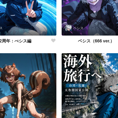
ス
ベシス
2周年：べシス編
ベシス（666 ver.）