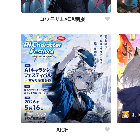
コウモリ耳×CA制服
ベシス
森川
AICF