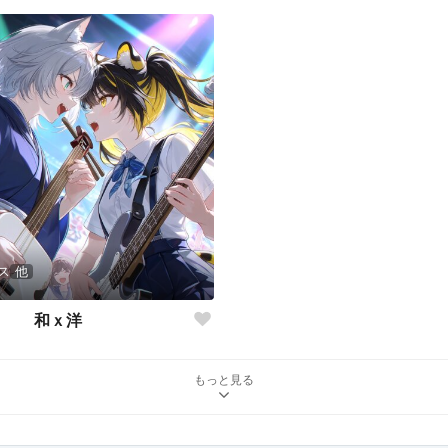
ス
他
和ｘ洋
もっと見る