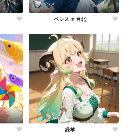
ベシス
ベシス in 台北
緑羊