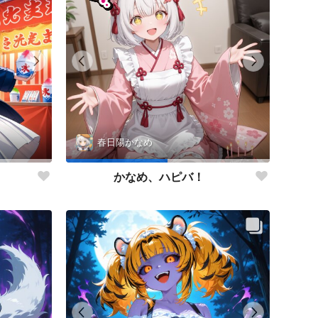
春日陽かなめ
かなめ、ハピバ！