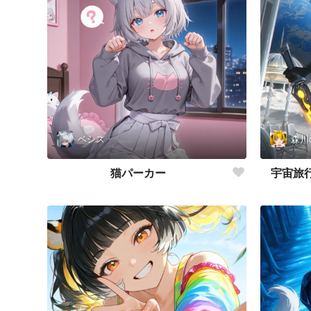
ベシス
森川
猫パーカー
宇宙旅