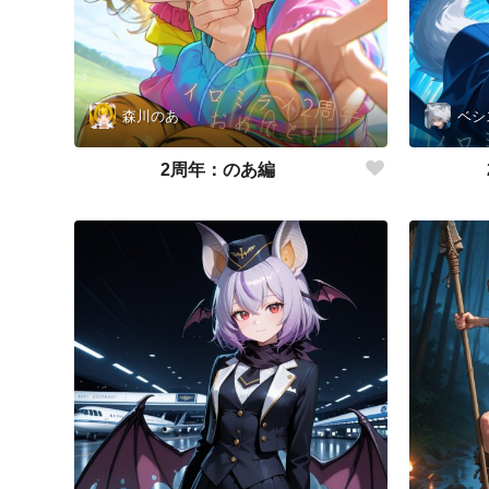
森川のあ
ベシ
2周年：のあ編