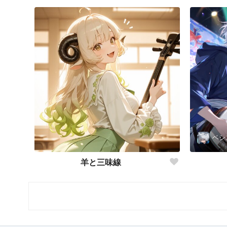
ベシ
羊と三味線