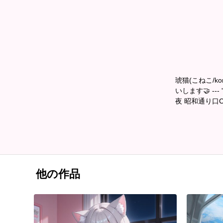
琥猫(こねこ/k
いします🤝 ---
夜 昭和通り口CM
他の作品