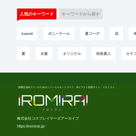
人気のキーワード
キーワードから探す
kawaii
ポニーテール
夏コーデ
花
夏
水着
オリジナル
街角素人
カラ
画像生成AIファンのためのソーシャルネットワーク、AIイラスト投稿サイト「イロミライ」
株式会社コスプレイヤーズアーカイブ
https://iromirai.jp/