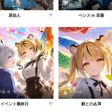
ベシス
原始人
ベシス in 花蓮
のあ
他
森川のあ
イベント最終日
鯉とのあ🎏