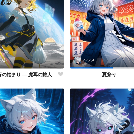
のあ
ベシス
行の始まり ― 虎耳の旅人
夏祭り