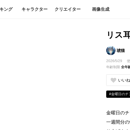
キング
キャラクター
クリエイター
画像生成
リス耳
琥猫
2026/5/29
使
年齢制限
全年
いい
#金曜日のチ
金曜日のチ
一週間分の