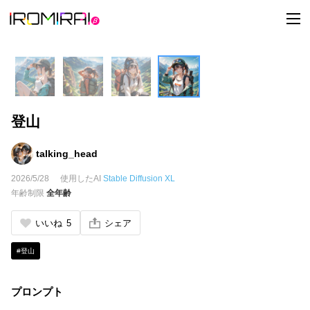
t
o
g
g
l
e
n
a
v
i
登山
g
a
t
i
talking_head
o
n
2026/5/28
使用したAI
Stable Diffusion XL
年齢制限
全年齢
いいね
5
シェア
#登山
プロンプト