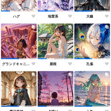
ハグ
地雷系
大鎌
グランドキャニオン
屋根
孔雀