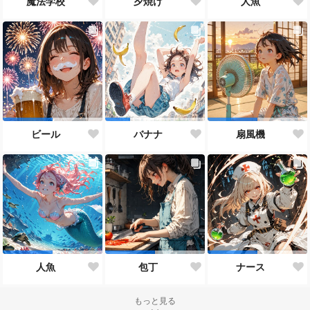
魔法学校
夕焼け
人魚
ビール
バナナ
扇風機
人魚
包丁
ナース
もっと見る