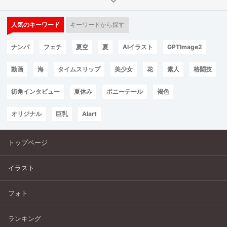
人気のキーワード
キーワードから探す
ナンパ
フェチ
夏空
夏
AIイラスト
GPTImage2
動画
海
タイムスリップ
美少女
花
素人
格闘技
街角インタビュー
夏休み
ポニーテール
褐色
オリジナル
巨乳
AIart
トップページ
イラスト
フォト
ランキング