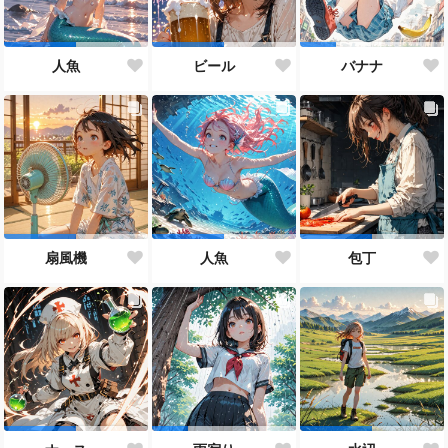
人魚
ビール
バナナ
扇風機
人魚
包丁