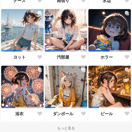
ナース
雨宿り
水辺
ヨット
汚部屋
ホラー
浴衣
ダンボール
ビール
もっと見る