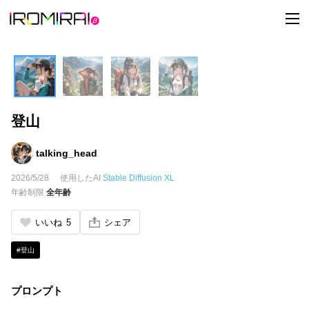
t
o
g
g
l
e
n
a
v
i
登山
g
a
t
i
talking_head
o
n
2026/5/28
使用したAI
Stable Diffusion XL
年齢制限
全年齢
いいね
5
シェア
#登山
プロンプト