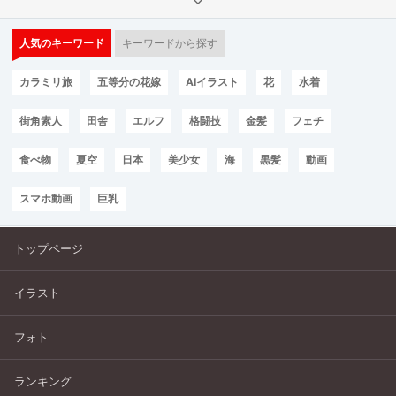
人気のキーワード
キーワードから探す
カラミリ旅
五等分の花嫁
AIイラスト
花
水着
街角素人
田舎
エルフ
格闘技
金髪
フェチ
食べ物
夏空
日本
美少女
海
黒髪
動画
スマホ動画
巨乳
トップページ
イラスト
フォト
ランキング