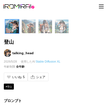
t
o
g
g
l
e
n
a
v
i
登山
g
a
t
i
talking_head
o
n
2026/5/28
使用したAI
Stable Diffusion XL
年齢制限
全年齢
いいね
5
シェア
#登山
プロンプト