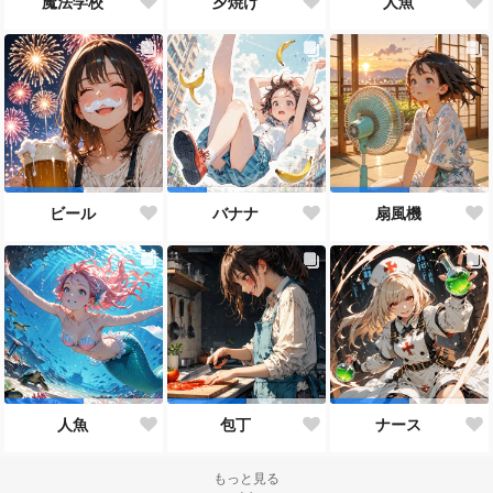
魔法学校
夕焼け
人魚
ビール
バナナ
扇風機
人魚
包丁
ナース
もっと見る