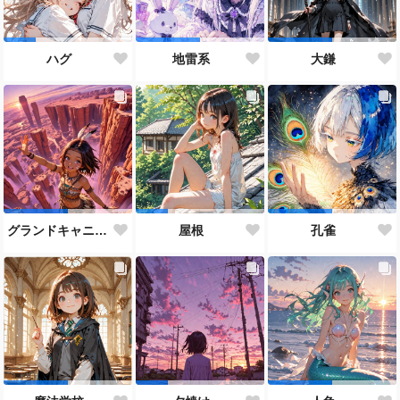
ハグ
地雷系
大鎌
グランドキャニオン
屋根
孔雀