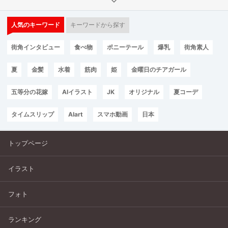
人気のキーワード
キーワードから探す
街角インタビュー
食べ物
ポニーテール
爆乳
街角素人
夏
金髪
水着
筋肉
姫
金曜日のチアガール
五等分の花嫁
AIイラスト
JK
オリジナル
夏コーデ
タイムスリップ
AIart
スマホ動画
日本
トップページ
イラスト
フォト
ランキング