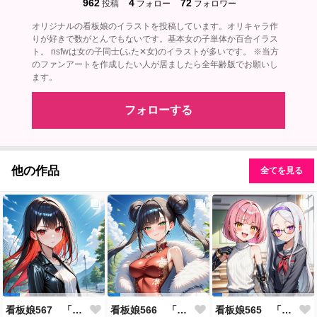
962
4
72
投稿
フォロー
フォロワー
オリジナルの看板娘のイラストを投稿しています。オリキャラ作
りが好きで数がとんでもないです。基本女の子単体か百合イラス
ト。 nsfwは女の子同士(ふた✕女)のイラストが多いです。 ※当方
のファンアートを作成したい人が居ましたら全年齢版でお願いし
ます。
フォローする
他の作品
全てを見る
看板娘567 「雪村恋のよもやま話」
看板娘566 「ナンシー・ツァオのよもやま話」
看板娘565 「銀一族」