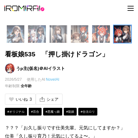
t
o
g
g
l
e
n
a
v
i
看板娘535 「押し掛けドラゴン」
g
a
t
i
うp主(仮名)＠AIイラスト
o
n
2026/5/27
使用したAI
NovelAI
年齢制限
全年齢
いいね
3
シェア
#オリジナル
#百合
#悪魔っ娘
#龍娘
#合法ロリ
？？？「お久し振りです仕美先輩。元気にしてますか？」
仕美「久し振り育乃！元気にしてるよ〜。」