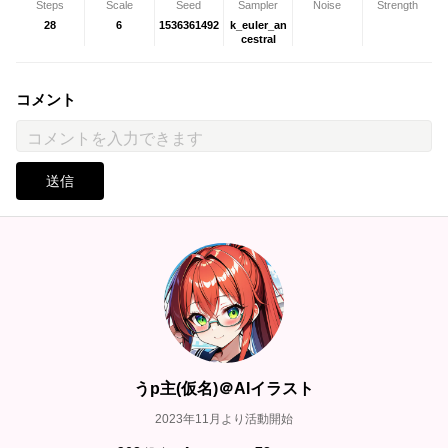
Steps
Scale
Seed
Sampler
Noise
Strength
28
6
1536361492
k_euler_an
cestral
コメント
送信
うp主(仮名)＠AIイラスト
2023年11月より活動開始