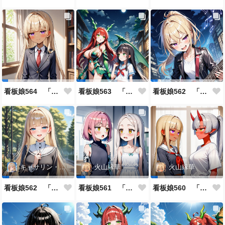
看板娘564 「ジェルマ・レスポストン・八百のよもやま話」
看板娘563 「騒ぎの終わり」
看板娘562 「八木沼千絵のよもやま話」
キャサリン・アストリー
火山縁華
火山縁華
看板娘562 「キャサリン・アストリーのよもやま話」
看板娘561 「火山一族」
看板娘560 「緋山一族」