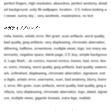
perfect fingers, high resolution, absurdres, perfect anotomy, detail
ed background, unity 8k wallpaper, location, -2.5::indoor,looking a
t viewer, sunny sky::, very aesthetic, masterpiece, no text
ネガティブプロンプト
nsfw, lowres, artistic error, film grain, scan artifacts, worst quality,
bad quality, jpeg artifacts, very displeasing, chromatic aberration,
dithering, halftone, screentone, multiple views, logo, too many wa
termarks, negative space, blank page, 2.5::boy, simple backgroun
d, Logo Mark::, dc comics, marvel comics, lowres, bad, error, few
er, extra, missing, worst quality, jpeg artifacts, bad quality, waterm
ark, unfinished, displeasing, chromatic aberration, signature, extr
a digits, artistic error, username, scan, bad anatomy, blurry, lowre
s, error, film grain, scan artifacts, worst quality, bad quality, jpeg a
rtifacts, very displeasing, chromatic aberration, logo, dated, signat
ure, multiple views, gigantic breasts, extra legs, realistic