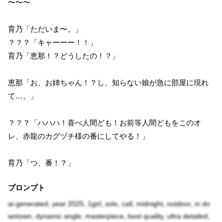
〜〜〜
育乃「ただいま〜。」
？？？「キャーーー！！」
育乃「恵那！？どうしたの！？」
恵那「お、お姉ちゃん！？し、知らない娘が急に部屋に現れ
て…。」
？？？「ハハハ！喜べ人間ども！お前等人間どもをこのオ
レ、赤龍のカグヅチ様の番にしてやる！」
育乃「つ、番！？」
プロンプト
ai-generated, year 2025, 1girl, solo, call, midnight, outdoor, in do
wntown, dynamic angle, masterpiece, best quality, ultra detailed,