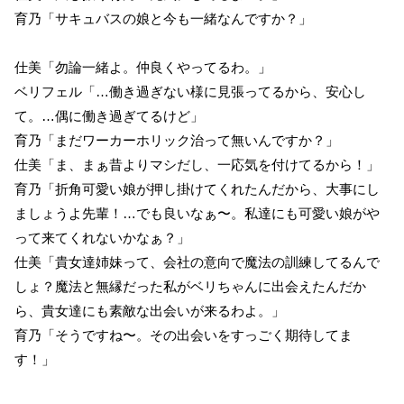
育乃「サキュバスの娘と今も一緒なんですか？」
仕美「勿論一緒よ。仲良くやってるわ。」
ベリフェル「…働き過ぎない様に見張ってるから、安心し
て。…偶に働き過ぎてるけど」
育乃「まだワーカーホリック治って無いんですか？」
仕美「ま、まぁ昔よりマシだし、一応気を付けてるから！」
育乃「折角可愛い娘が押し掛けてくれたんだから、大事にし
ましょうよ先輩！…でも良いなぁ〜。私達にも可愛い娘がや
って来てくれないかなぁ？」
仕美「貴女達姉妹って、会社の意向で魔法の訓練してるんで
しょ？魔法と無縁だった私がベリちゃんに出会えたんだか
ら、貴女達にも素敵な出会いが来るわよ。」
育乃「そうですね〜。その出会いをすっごく期待してま
す！」