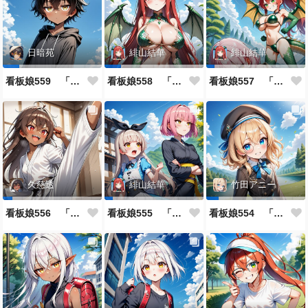
日暗苑
緋山結華
緋山結華
看板娘559 「日暗苑のよもやま話」
看板娘558 「緋山結華」キャラクター紹介
看板娘557 「其々の再会」
久慈透
緋山結華
竹田アニー
看板娘556 「久慈透のよもやま話」
看板娘555 「帰還、そして目覚め。」
看板娘554 「竹田アニーのよもやま話」