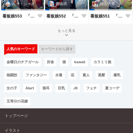
ルゥ・シャイニー
銀由衣
緋山芳華
看板娘553 「ルゥ・シャイニーのよもやま話」
看板娘552 「銀由衣」
看板娘551 「緋山芳華のよもやま話」
もっと見る
人気のキーワード
キーワードから探す
金曜日のチアガール
田舎
猫
kawaii
カラミリ旅
格闘技
ファンタジー
水着
花
素人
黒髪
爆乳
女の子
AIart
猫耳
巨乳
JK
フェチ
夏コーデ
五等分の花嫁
トップページ
イラスト