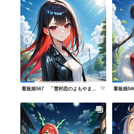
看板娘567 「雪村恋のよもやま話」