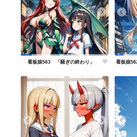
看板娘563 「騒ぎの終わり」