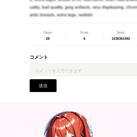
育乃「ただいま〜。」
uality, bad quality, jpeg artifacts, very displeasing, chr
？？？「キャーーー！！」
antic breasts, extra legs, realistic
育乃「恵那！？どうしたの！？」
Steps
Scale
Seed
28
6
1536361492
恵那「お、お姉ちゃん！？し、知らない娘が急
コメント
？？？「ハハハ！喜べ人間ども！お前等人間ど
る！」
送信
育乃「つ、番！？」