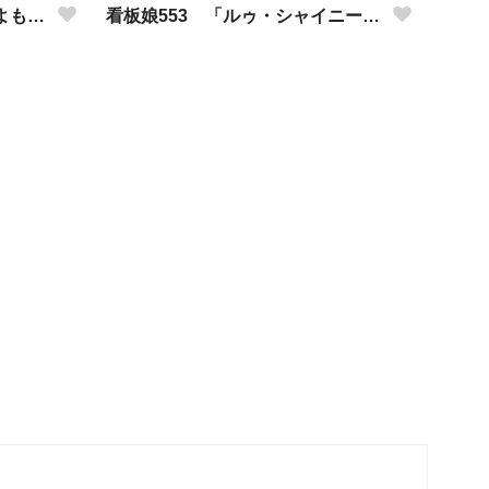
看板娘554 「竹田アニーのよもやま話」
看板娘553 「ルゥ・シャイニーのよもやま話」