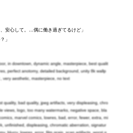
」
ら、安心して。…偶に働き過ぎてるけど」
か？」
てるから！」
ら、大事にしましょうよ先輩！…でも良いなぁ〜。
tdoor, in downtown, dynamic angle, masterpiece, best qualit
？」
rdres, perfect anotomy, detailed background, unity 8k wallp
練してるんでしょ？魔法と無縁だった私がベリちゃ
:, very aesthetic, masterpiece, no text
いが来るわよ。」
待してます！」
rst quality, bad quality, jpeg artifacts, very displeasing, chro
iple views, logo, too many watermarks, negative space, bla
omics, marvel comics, lowres, bad, error, fewer, extra, mi
ark, unfinished, displeasing, chromatic aberration, signatur
y, blurry, lowres, error, film grain, scan artifacts, worst q