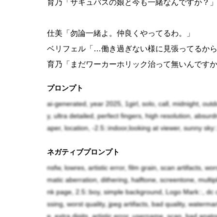
育乃「サキュバスの娘と今も一緒なんですか？
仕美「勿論一緒よ。仲良くやってるわ。」
ベリフェル「…働き過ぎない様に見張ってるか
育乃「まだワーカーホリック治って無いんです
仕美「ま、まぁ昔よりマシだし、一応気を付け
プロンプト
育乃「折角可愛い娘が押し掛けてくれたんだか
ai-generated, year 2025, 1girl, solo, call, midnight, ou
私達にも可愛い娘がやって来てくれないかなぁ
y, ultra detailed, perfect fingers, high resolution, absu
仕美「貴女達姉妹って、会社の意向で魔法の訓
aper, location, -2.5::indoor,looking at viewer, sunny sky:
んに出会えたんだから、貴女達にも素敵な出会
ネガティブプロンプト
育乃「そうですね〜。その出会いをすっごく期
nsfw, lowres, artistic error, film grain, scan artifacts, wo
matic aberration, dithering, halftone, screentone, mult
〜〜〜
nk page, 2.5::boy, simple background, Logo Mark::, dc c
ssing, worst quality, jpeg artifacts, bad quality, waterm
e, extra digits, artistic error, username, scan, bad anatom