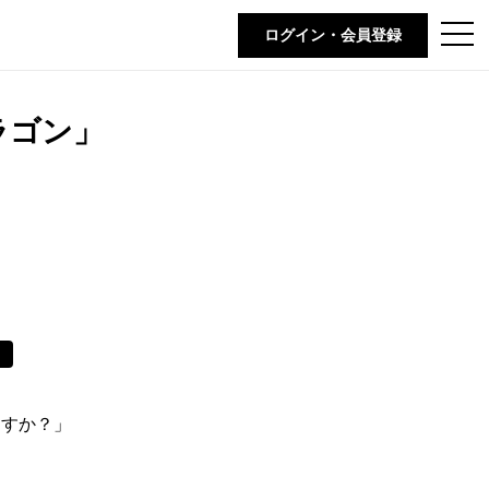
t
ログイン・会員登録
o
g
g
l
e
ラゴン」
n
a
v
i
g
a
t
i
o
n
リ
ますか？」