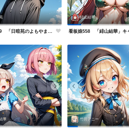
苑
緋山結華
看板娘559 「日暗苑のよもやま話」
結華
竹田アニー