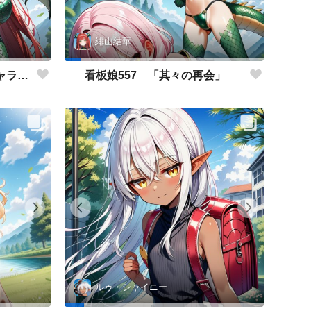
緋山結華
看板娘558 「緋山結華」キャラクター紹介
看板娘557 「其々の再会」
ルゥ・シャイニー