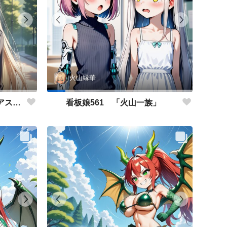
火山縁華
看板娘562 「キャサリン・アストリーのよもやま話」
看板娘561 「火山一族」