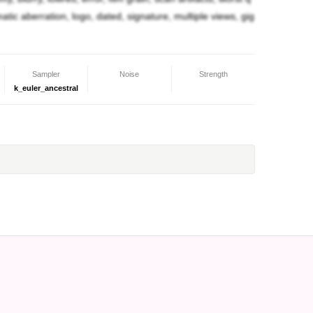
omatic aberration, logo, dated, signature, multiple views, gig
Sampler
Noise
Strength
k_euler_ancestral
に部屋に現れて…。」
もをこのオレ、赤龍のカグヅチ様の番にしてや