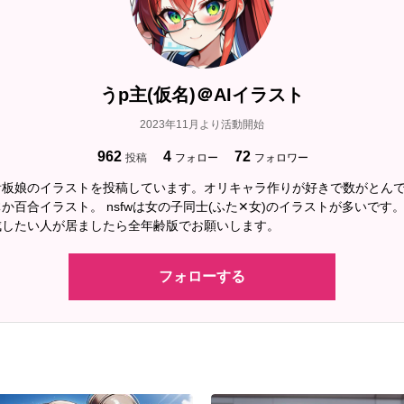
うp主(仮名)＠AIイラスト
2023年11月より活動開始
962
4
72
投稿
フォロー
フォロワー
看板娘のイラストを投稿しています。オリキャラ作りが好きで数がとん
か百合イラスト。 nsfwは女の子同士(ふた✕女)のイラストが多いです
成したい人が居ましたら全年齢版でお願いします。
フォローする