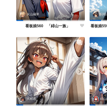
火山縁華
日暗
看板娘560 「緋山一族」
久慈透
緋山