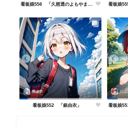
看板娘556 「久慈透のよもやま話」
銀由衣
緋山
看板娘552 「銀由衣」