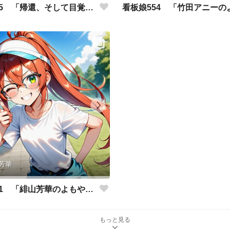
看板娘555 「帰還、そして目覚め。」
芳華
看板娘551 「緋山芳華のよもやま話」
もっと見る