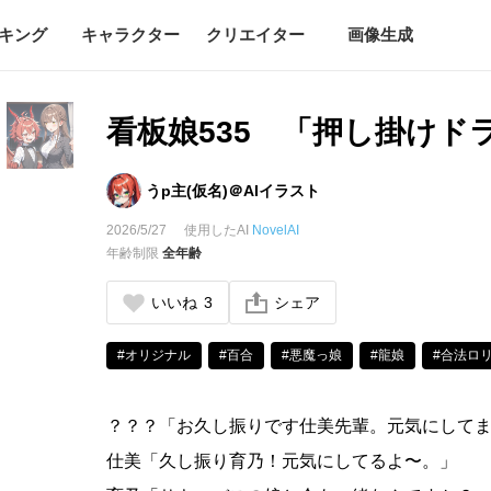
キング
キャラクター
クリエイター
画像生成
看板娘535 「押し掛けド
うp主(仮名)＠AIイラスト
2026/5/27
使用したAI
NovelAI
年齢制限
全年齢
いいね
3
シェア
#オリジナル
#百合
#悪魔っ娘
#龍娘
#合法ロ
？？？「お久し振りです仕美先輩。元気にして
仕美「久し振り育乃！元気にしてるよ〜。」