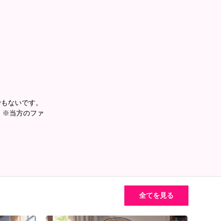
でもないです。
。 ※当方のファ
全てを見る