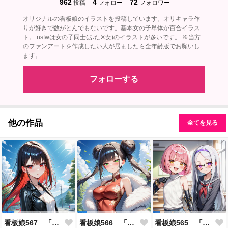
962
4
72
投稿
フォロー
フォロワー
オリジナルの看板娘のイラストを投稿しています。オリキャラ作
りが好きで数がとんでもないです。基本女の子単体か百合イラス
ト。 nsfwは女の子同士(ふた✕女)のイラストが多いです。 ※当方
のファンアートを作成したい人が居ましたら全年齢版でお願いし
ます。
フォローする
他の作品
全てを見る
看板娘567 「雪村恋のよもやま話」
看板娘566 「ナンシー・ツァオのよもやま話」
看板娘565 「銀一族」