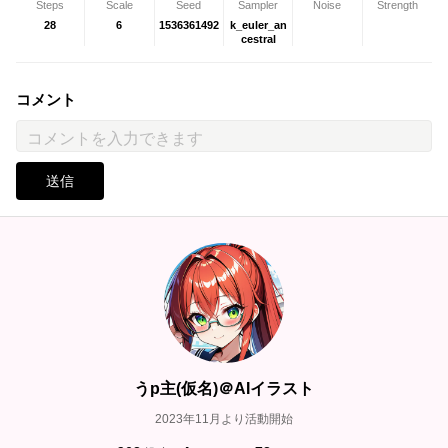
Steps
Scale
Seed
Sampler
Noise
Strength
28
6
1536361492
k_euler_an
cestral
コメント
送信
うp主(仮名)＠AIイラスト
2023年11月より活動開始