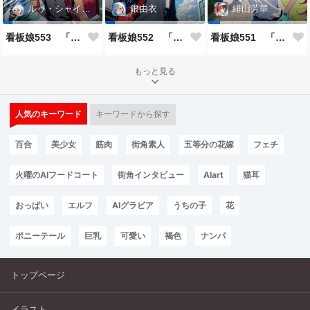
ルゥ・シャイニー
銀由衣
緋山芳華
看板娘553 「ルゥ・シャイニーのよもやま話」
看板娘552 「銀由衣」
看板娘551 「緋山芳華のよもやま話」
もっと見る
人気のキーワード
キーワードから探す
百合
美少女
筋肉
街角素人
五等分の花嫁
フェチ
火曜のAIフードコート
街角インタビュー
AIart
猫耳
おっぱい
エルフ
AIグラビア
うちの子
花
ポニーテール
巨乳
可愛い
褐色
ナンパ
トップページ
イラスト