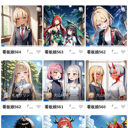
看板娘564 「ジェルマ・レスポストン・八百のよもやま話」
看板娘563 「騒ぎの終わり」
看板娘562 「八木沼千絵のよもやま話」
キャサリン・アストリー
火山縁華
火山縁華
看板娘562 「キャサリン・アストリーのよもやま話」
看板娘561 「火山一族」
看板娘560 「緋山一族」