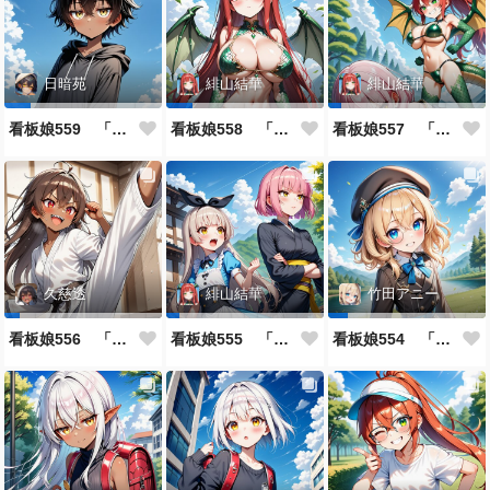
日暗苑
緋山結華
緋山結華
看板娘559 「日暗苑のよもやま話」
看板娘558 「緋山結華」キャラクター紹介
看板娘557 「其々の再会」
久慈透
緋山結華
竹田アニー
看板娘556 「久慈透のよもやま話」
看板娘555 「帰還、そして目覚め。」
看板娘554 「竹田アニーのよもやま話」