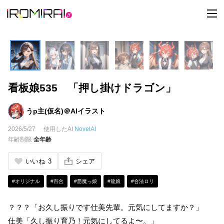
t
o
g
g
l
e
n
a
v
i
看板娘535 「押し掛けドラゴン」
g
a
t
i
うp主(仮名)＠AIイラスト
o
n
2026/5/27
使用したAI
NovelAI
年齢制限
全年齢
いいね
3
シェア
#オリジナル
#百合
#悪魔っ娘
#龍娘
#合法ロリ
？？？「お久し振りです仕美先輩。元気にしてますか？」
仕美「久し振り育乃！元気にしてるよ〜。」