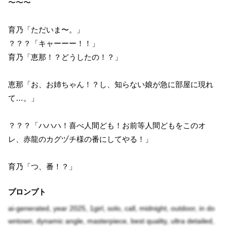
〜〜〜
育乃「ただいま〜。」
？？？「キャーーー！！」
育乃「恵那！？どうしたの！？」
恵那「お、お姉ちゃん！？し、知らない娘が急に部屋に現れ
て…。」
？？？「ハハハ！喜べ人間ども！お前等人間どもをこのオ
レ、赤龍のカグヅチ様の番にしてやる！」
育乃「つ、番！？」
プロンプト
ai-generated, year 2025, 1girl, solo, call, midnight, outdoor, in do
wntown, dynamic angle, masterpiece, best quality, ultra detailed,