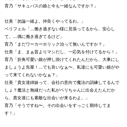
育乃「サキュバスの娘と今も一緒なんですか？」
仕美「勿論一緒よ。仲良くやってるわ。」
ベリフェル「…働き過ぎない様に見張ってるから、安心し
て。…偶に働き過ぎてるけど」
育乃「まだワーカーホリック治って無いんですか？」
仕美「ま、まぁ昔よりマシだし、一応気を付けてるから！」
育乃「折角可愛い娘が押し掛けてくれたんだから、大事にし
ましょうよ先輩！…でも良いなぁ〜。私達にも可愛い娘がや
って来てくれないかなぁ？」
仕美「貴女達姉妹って、会社の意向で魔法の訓練してるんで
しょ？魔法と無縁だった私がベリちゃんに出会えたんだか
ら、貴女達にも素敵な出会いが来るわよ。」
育乃「そうですね〜。その出会いをすっごく期待してま
す！」