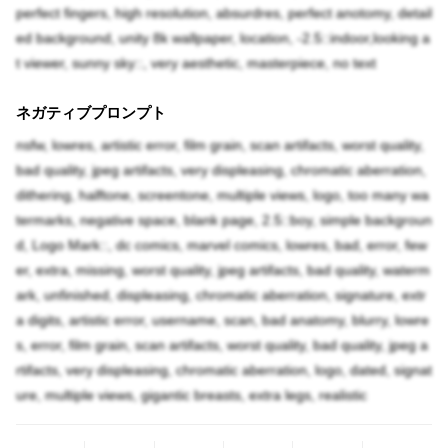
perfect fingers, high resolution, absurdres, perfect anotomy, detail
ed background, unity 8k wallpaper, location, -2.5::indoor,looking a
t viewer, sunny sky::, very aesthetic, masterpiece, no text
ネガティブプロンプト
nsfw, lowres, artistic error, film grain, scan artifacts, worst quality,
bad quality, jpeg artifacts, very displeasing, chromatic aberration,
dithering, halftone, screentone, multiple views, logo, too many wa
termarks, negative space, blank page, 2.5::boy, simple backgroun
d, Logo Mark::, dc comics, marvel comics, lowres, bad, error, few
er, extra, missing, worst quality, jpeg artifacts, bad quality, waterm
ark, unfinished, displeasing, chromatic aberration, signature, extr
a digits, artistic error, username, scan, bad anatomy, blurry, lowre
s, error, film grain, scan artifacts, worst quality, bad quality, jpeg a
rtifacts, very displeasing, chromatic aberration, logo, dated, signat
ure, multiple views, gigantic breasts, extra legs, realistic