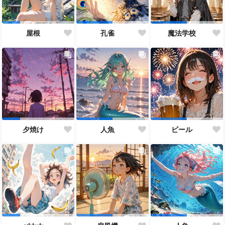
屋根
孔雀
魔法学校
夕焼け
人魚
ビール