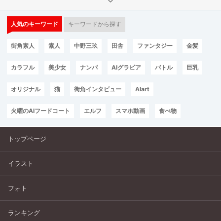
人気のキーワード
キーワードから探す
街角素人
素人
中野三玖
田舎
ファンタジー
金髪
カラフル
美少女
ナンパ
AIグラビア
バトル
巨乳
オリジナル
猫
街角インタビュー
AIart
火曜のAIフードコート
エルフ
スマホ動画
食べ物
トップページ
イラスト
フォト
ランキング