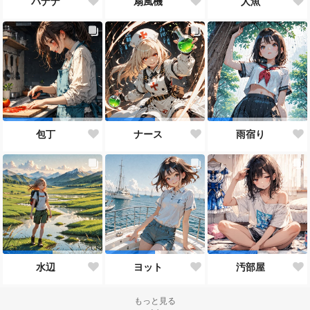
バナナ
扇風機
人魚
包丁
ナース
雨宿り
水辺
ヨット
汚部屋
もっと見る