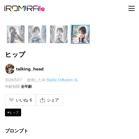
t
o
g
g
l
e
n
a
v
i
ヒップ
g
a
t
i
talking_head
o
n
2026/5/27
使用したAI
Stable Diffusion XL
年齢制限
全年齢
いいね
6
シェア
#ヒップ
プロンプト