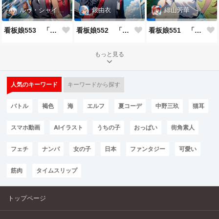
ルゥ・シャイニー
銀由衣
緋山芳華
看板娘553 「ルゥ・シャイニーのよもやま話」
看板娘552 「銀由衣」
看板娘551 「緋山芳華のよもやま話」
もっと見る
人気のキーワード
キーワードから探す
バトル
褐色
海
エルフ
夏コーデ
中野三玖
猫耳
スマホ動画
AIイラスト
うちの子
おっぱい
街角素人
フェチ
ナンパ
女の子
日本
ファンタジー
可愛い
筋肉
タイムスリップ
トップページ