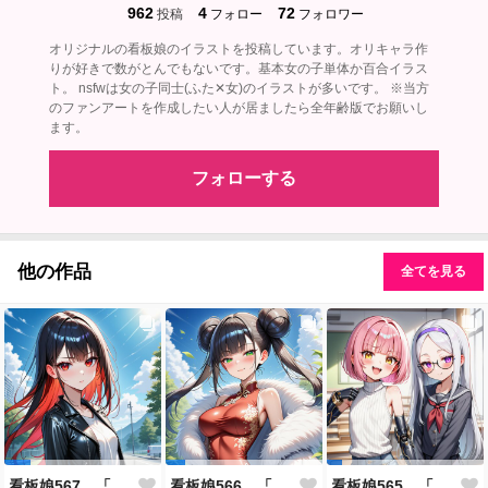
962
4
72
投稿
フォロー
フォロワー
オリジナルの看板娘のイラストを投稿しています。オリキャラ作
りが好きで数がとんでもないです。基本女の子単体か百合イラス
ト。 nsfwは女の子同士(ふた✕女)のイラストが多いです。 ※当方
のファンアートを作成したい人が居ましたら全年齢版でお願いし
ます。
フォローする
他の作品
全てを見る
看板娘567 「雪村恋のよもやま話」
看板娘566 「ナンシー・ツァオのよもやま話」
看板娘565 「銀一族」