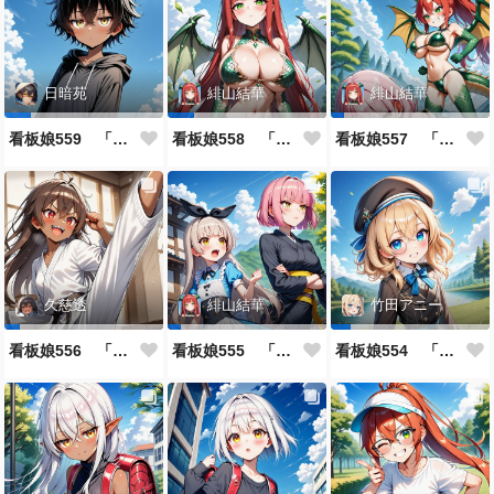
日暗苑
緋山結華
緋山結華
看板娘559 「日暗苑のよもやま話」
看板娘558 「緋山結華」キャラクター紹介
看板娘557 「其々の再会」
久慈透
緋山結華
竹田アニー
看板娘556 「久慈透のよもやま話」
看板娘555 「帰還、そして目覚め。」
看板娘554 「竹田アニーのよもやま話」