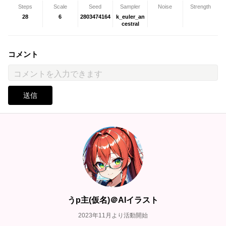
Steps
Scale
Seed
Sampler
Noise
Strength
28
6
2803474164
k_euler_an
cestral
コメント
送信
うp主(仮名)＠AIイラスト
2023年11月より活動開始