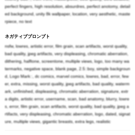
perfect fingers, high resolution, absurdres, perfect anotomy, detail
ed background, unity 8k wallpaper, location, very aesthetic, maste
rpiece, no text
ネガティブプロンプト
nsfw, lowres, artistic error, film grain, scan artifacts, worst quality,
bad quality, jpeg artifacts, very displeasing, chromatic aberration,
dithering, halftone, screentone, multiple views, logo, too many wa
termarks, negative space, blank page, 2.5::boy, simple backgroun
d, Logo Mark::, dc comics, marvel comics, lowres, bad, error, few
er, extra, missing, worst quality, jpeg artifacts, bad quality, waterm
ark, unfinished, displeasing, chromatic aberration, signature, extr
a digits, artistic error, username, scan, bad anatomy, blurry, lowre
s, error, film grain, scan artifacts, worst quality, bad quality, jpeg a
rtifacts, very displeasing, chromatic aberration, logo, dated, signat
ure, multiple views, gigantic breasts, extra legs, realistic