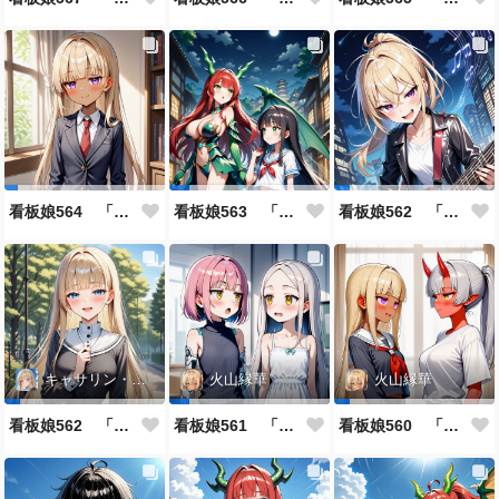
看板娘564 「ジェルマ・レスポストン・八百のよもやま話」
看板娘563 「騒ぎの終わり」
看板娘562 「八木沼千絵のよもやま話」
キャサリン・アストリー
火山縁華
火山縁華
看板娘562 「キャサリン・アストリーのよもやま話」
看板娘561 「火山一族」
看板娘560 「緋山一族」