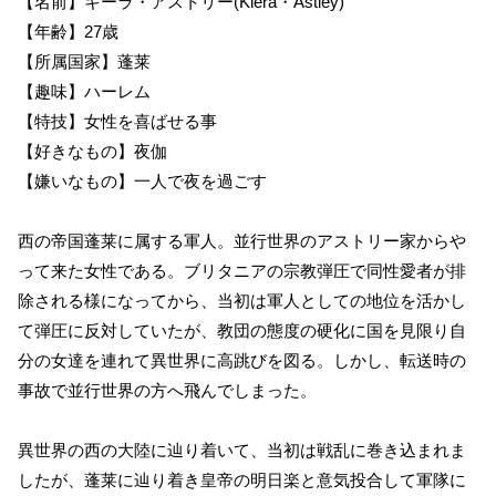
【名前】キーラ・アストリー(Kiera・Astley)
【年齢】27歳
【所属国家】蓬莱
【趣味】ハーレム
【特技】女性を喜ばせる事
【好きなもの】夜伽
【嫌いなもの】一人で夜を過ごす
西の帝国蓬莱に属する軍人。並行世界のアストリー家からや
って来た女性である。ブリタニアの宗教弾圧で同性愛者が排
除される様になってから、当初は軍人としての地位を活かし
て弾圧に反対していたが、教団の態度の硬化に国を見限り自
分の女達を連れて異世界に高跳びを図る。しかし、転送時の
事故で並行世界の方へ飛んでしまった。
異世界の西の大陸に辿り着いて、当初は戦乱に巻き込まれま
したが、蓬莱に辿り着き皇帝の明日楽と意気投合して軍隊に