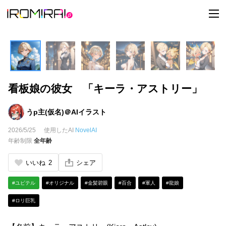
t
o
g
g
l
e
n
a
v
i
看板娘の彼女 「キーラ・アストリー」
g
a
t
i
うp主(仮名)＠AIイラスト
o
n
2026/5/25
使用したAI
NovelAI
年齢制限
全年齢
いいね
2
シェア
#ユピテル
#オリジナル
#金髪碧眼
#百合
#軍人
#龍娘
#ロリ巨乳