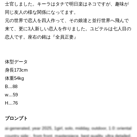
士官しました。キーラはタチで明日楽はネコですが、趣味が
同じ友人の様な関係になってます。
元の世界で恋人を四人作って、その娘達と並行世界へ飛んで
来て、更に3人新しい恋人を作りました。ユピテルは七人目の
恋人です。座右の銘は『全員正妻』
体型データ
身長173cm
体重54kg
B…88
w…59
H…76
プロンプト
ai-generated, year 2025, 1girl, solo, midday, outdoor, 1.0::oriental
country side::, from front, masterpiece, best quality, ultra detailed,