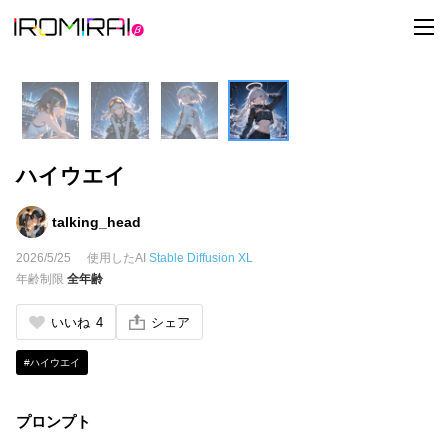
t
o
g
g
l
e
n
a
v
i
ハイウエイ
g
a
t
i
talking_head
o
n
2026/5/25
使用したAI
Stable Diffusion XL
年齢制限
全年齢
いいね
4
シェア
#ハイウエイ
プロンプト