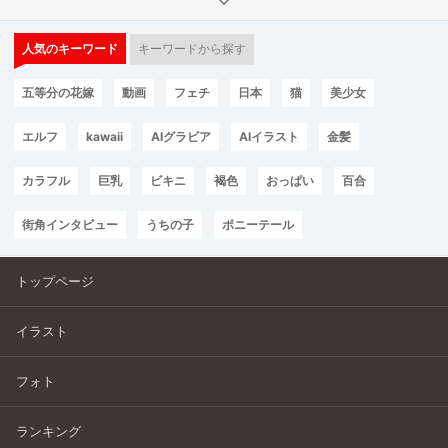
人気のキーワード
キーワードから探す
五等分の花嫁
動画
フェチ
日本
猫
美少女
エルフ
kawaii
AIグラビア
AIイラスト
金髪
カラフル
巨乳
ビキニ
褐色
おっぱい
百合
街角インタビュー
うちの子
ポニーテール
トップページ
イラスト
フォト
ランキング