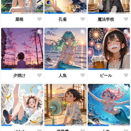
屋根
孔雀
魔法学校
夕焼け
人魚
ビール