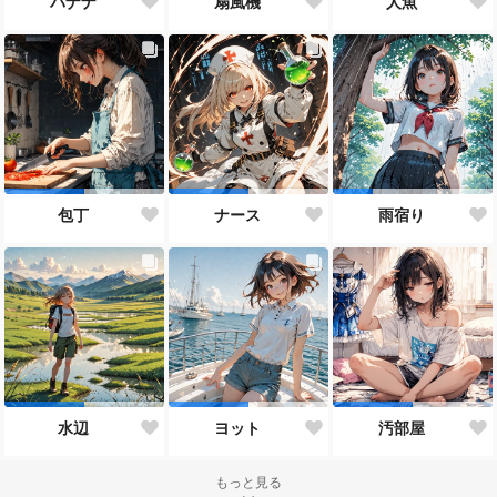
バナナ
扇風機
人魚
包丁
ナース
雨宿り
水辺
ヨット
汚部屋
もっと見る