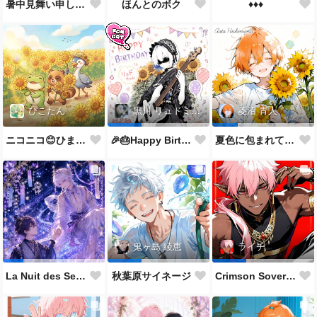
♦️♦️♦️
暑中見舞い申し上げます🌻
ほんとのボク
ぴこたん
黒川 リュドミーラ
菱沼 青人
ニコニコ😊ひまわり🌻
🎉🎂Happy Birthday 🎂🎉
夏色に包まれて🌻✨
鬼ヶ島 綾恵
ライチ
La Nuit des Sept Étoiles
秋葉原サイネージ
Crimson Sovereign👑