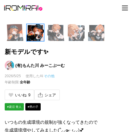
t
o
g
g
l
e
n
a
v
i
新モデルです✨
g
a
t
i
(有)もんた川 みーこぷーむ
o
n
2026/5/25
使用したAI
その他
年齢制限
全年齢
いいね
9
シェア
#菱沼 青人
#男の子
いつもの生成環境の規制が強くなってきたので
生成環境増やしてみました(՞⸝⸝ɞ̴̶̷ ·̫ ‹⸝⸝)💕