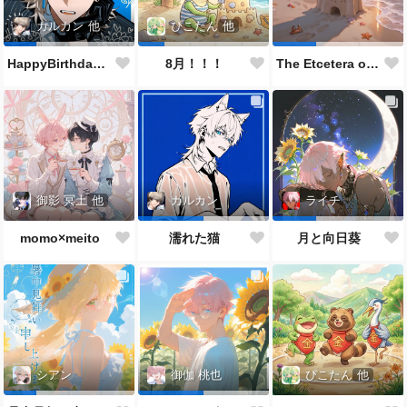
カルカン
他
ぴこたん
他
HappyBirthdayカルくん🐱🎂✨👏🎉
8月！！！
The Etcetera of the Sea and Crabs
御影 冥土
他
カルカン
ライチ
momo×meito
濡れた猫
月と向日葵
ぴこたん
他
シアン
御伽 桃也