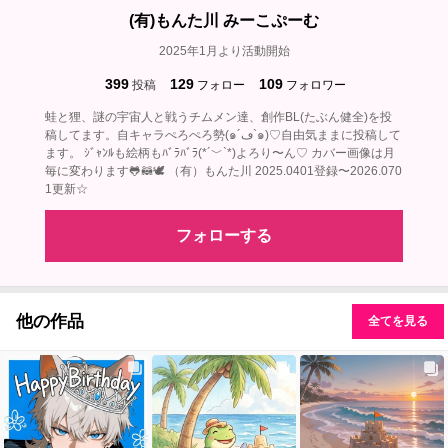
(有)もんた川 みーこぷーむ
2025年1月より活動開始
399
129
109
投稿
フォロー
フォロワー
蛙と狸、謎の宇宙人と戦うチムメン達、創作BL(たぶん健全)を投
稿してます。自キャラぺろぺろ勢(๑´ڡ`๑)♡自由気ままに投稿して
ます。 ｼﾞｬﾝﾙも絵柄もﾊﾞﾗﾊﾞﾗ(*´﹀`*)よろり〜ん♡ カバー画像は月
毎に変わります🐸🦝🕊‎ （有）もんた川 2025.0401登録〜2026.070
1更新☆
フォローする
他の作品
全てを見る