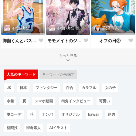
御伽 桃也
他
御伽 桃也
菱沼 青人
モモメイトのジューンブライド*:✨\( ॑˘ ॑◍\ 💒💍 ﾉ◍ ॑˘ ॑ )ﾉ✨:*
御伽くんとバスケ🏀
オフの日②
もっと見る
人気のキーワード
キーワードから探す
JK
日本
ファンタジー
百合
カラフル
女の子
水着
夏
スマホ動画
街角インタビュー
可愛い
夏コーデ
花
ナンパ
オリジナル
kawaii
筋肉
格闘技
街角素人
AIイラスト