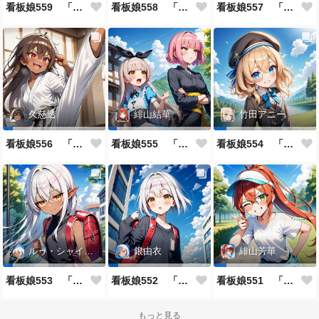
看板娘559 「日暗苑のよもやま話」
看板娘558 「緋山結華」キャラクター紹介
看板娘557 「其々の再会」
久慈透
緋山結華
竹田アニー
看板娘556 「久慈透のよもやま話」
看板娘555 「帰還、そして目覚め。」
看板娘554 「竹田アニーのよもやま話」
ルゥ・シャイニー
銀由衣
緋山芳華
看板娘553 「ルゥ・シャイニーのよもやま話」
看板娘552 「銀由衣」
看板娘551 「緋山芳華のよもやま話」
もっと見る