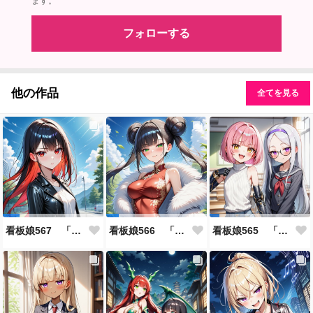
ます。
フォローする
他の作品
全てを見る
看板娘567 「雪村恋のよもやま話」
看板娘566 「ナンシー・ツァオのよもやま話」
看板娘565 「銀一族」