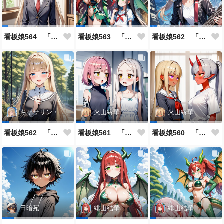
看板娘564 「ジェルマ・レスポストン・八百のよもやま話」
看板娘563 「騒ぎの終わり」
看板娘562 「八木沼千絵のよもやま話」
キャサリン・アストリー
火山縁華
火山縁華
看板娘562 「キャサリン・アストリーのよもやま話」
看板娘561 「火山一族」
看板娘560 「緋山一族」
日暗苑
緋山結華
緋山結華