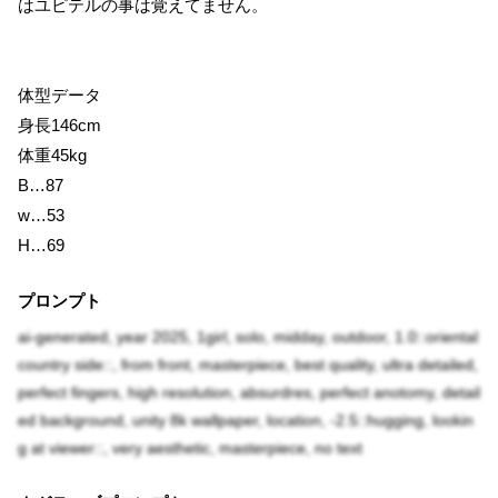
はユピテルの事は覚えてません。
体型データ
身長146cm
体重45kg
B…87
w…53
H…69
プロンプト
ai-generated, year 2025, 1girl, solo, midday, outdoor, 1.0::oriental
country side::, from front, masterpiece, best quality, ultra detailed,
perfect fingers, high resolution, absurdres, perfect anotomy, detail
ed background, unity 8k wallpaper, location, -2.5::hugging, lookin
g at viewer::, very aesthetic, masterpiece, no text