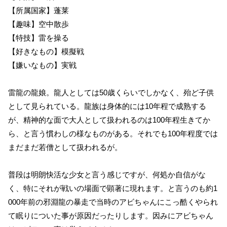
【所属国家】蓬莱
【趣味】空中散歩
【特技】雷を操る
【好きなもの】模擬戦
【嫌いなもの】実戦
雷龍の龍娘。龍人としては50歳くらいでしかなく、殆ど子供
として見られている。龍族は身体的には10年程で成熟する
が、精神的な面で大人として扱われるのは100年程生きてか
ら、と言う慣わしの様なものがある。それでも100年程度では
まだまだ若僧として扱われるが。
普段は明朗快活な少女と言う感じですが、何処か自信がな
く、特にそれが戦いの場面で顕著に現れます。と言うのも約1
000年前の邪淵龍の暴走で当時のアビちゃんにこっ酷くやられ
て眠りについた事が原因だったりします。因みにアビちゃん