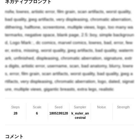
ネガティブプロンプト
nsfw, lowres, artistic error, film grain, scan artifacts, worst quality,
bad quality, jpeg artifacts, very displeasing, chromatic aberration,
dithering, halftone, screentone, multiple views, logo, too many wa
termarks, negative space, blank page, 2.5::boy, simple backgroun
d, Logo Mark::, dc comics, marvel comics, lowres, bad, error, few
er, extra, missing, worst quality, jpeg artifacts, bad quality, waterm
ark, unfinished, displeasing, chromatic aberration, signature, extr
a digits, artistic error, username, scan, bad anatomy, blurry, lowre
s, error, film grain, scan artifacts, worst quality, bad quality, jpeg a
rtifacts, very displeasing, chromatic aberration, logo, dated, signat
ure, multiple views, gigantic breasts, extra legs, realistic
Steps
Scale
Seed
Sampler
Noise
Strength
28
6
1805199128
k_euler_an
cestral
コメント