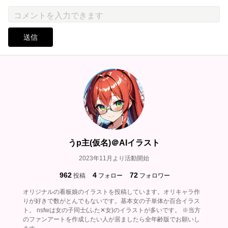
送信
うp主(仮名)＠AIイラスト
2023年11月より活動開始
962
4
72
投稿
フォロー
フォロワー
オリジナルの看板娘のイラストを投稿しています。オリキャラ作
りが好きで数がとんでもないです。基本女の子単体か百合イラス
ト。 nsfwは女の子同士(ふた✕女)のイラストが多いです。 ※当方
のファンアートを作成したい人が居ましたら全年齢版でお願いし