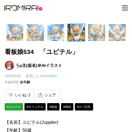
t
o
g
g
l
e
n
a
v
i
看板娘534 「ユピテル」
g
a
t
i
うp主(仮名)＠AIイラスト
o
n
2026/5/25
使用したAI
NovelAI
年齢制限
全年齢
いいね
2
シェア
#ユピテル
#オリジナル
#龍娘
#褐色
#ロリ巨乳
【名前】ユピテル(Juppiter)
【年齢】50歳