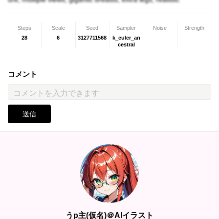
Steps
Scale
Seed
Sampler
Noise
Strength
28
6
3127711568
k_euler_an
cestral
コメント
送信
うp主(仮名)＠AIイラスト