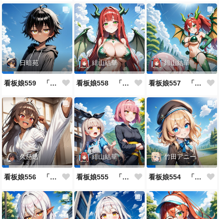
日暗苑
緋山結華
緋山結華
看板娘559 「日暗苑のよもやま話」
看板娘558 「緋山結華」キャラクター紹介
看板娘557 「其々の再会」
久慈透
緋山結華
竹田アニー
看板娘556 「久慈透のよもやま話」
看板娘555 「帰還、そして目覚め。」
看板娘554 「竹田アニーのよもやま話」