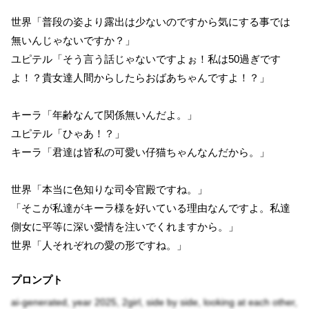
世界「普段の姿より露出は少ないのですから気にする事では
無いんじゃないですか？」
ユピテル「そう言う話じゃないですよぉ！私は50過ぎです
よ！？貴女達人間からしたらおばあちゃんですよ！？」
キーラ「年齢なんて関係無いんだよ。」
ユピテル「ひゃあ！？」
キーラ「君達は皆私の可愛い仔猫ちゃんなんだから。」
世界「本当に色知りな司令官殿ですね。」
「そこが私達がキーラ様を好いている理由なんですよ。私達
側女に平等に深い愛情を注いでくれますから。」
世界「人それぞれの愛の形ですね。」
プロンプト
ai-generated, year 2025, 2girl, side by side, looking at each other,