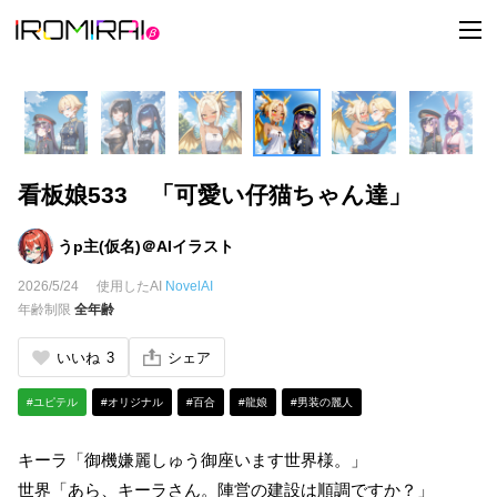
t
o
g
g
l
e
n
a
v
i
看板娘533 「可愛い仔猫ちゃん達」
g
a
t
i
うp主(仮名)＠AIイラスト
o
n
2026/5/24
使用したAI
NovelAI
年齢制限
全年齢
いいね
3
シェア
#ユピテル
#オリジナル
#百合
#龍娘
#男装の麗人
キーラ「御機嫌麗しゅう御座います世界様。」
世界「あら、キーラさん。陣営の建設は順調ですか？」