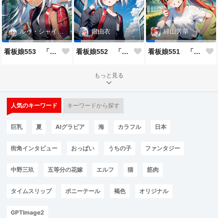
ルゥ・シャイニー
銀由衣
緋山芳華
看板娘553 「ルゥ・シャイニーのよもやま話」
看板娘552 「銀由衣」
看板娘551 「緋山芳華のよもやま話」
もっと見る
人気のキーワード
キーワードから探す
巨乳
夏
AIグラビア
海
カラフル
日本
街角インタビュー
おっぱい
うちの子
ファンタジー
中野三玖
五等分の花嫁
エルフ
猫
筋肉
タイムスリップ
ポニーテール
褐色
オリジナル
GPTImage2