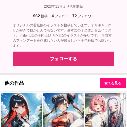
2023年11月より活動開始
962
4
72
投稿
フォロー
フォロワー
オリジナルの看板娘のイラストを投稿しています。オリキャラ作
りが好きで数がとんでもないです。基本女の子単体か百合イラス
ト。 nsfwは女の子同士(ふた✕女)のイラストが多いです。 ※当方
のファンアートを作成したい人が居ましたら全年齢版でお願いし
ます。
フォローする
他の作品
全てを見る