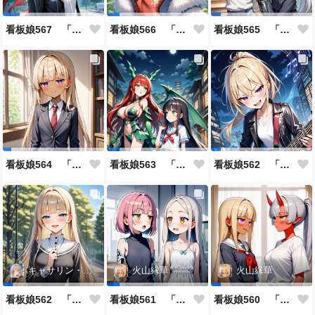
看板娘567 「雪村恋のよもやま話」
看板娘566 「ナンシー・ツァオのよもやま話」
看板娘565 「銀一族」
看板娘564 「ジェルマ・レスポストン・八百のよもやま話」
看板娘563 「騒ぎの終わり」
看板娘562 「八木沼千絵のよもやま話」
キャサリン・アストリー
火山縁華
火山縁華
看板娘562 「キャサリン・アストリーのよもやま話」
看板娘561 「火山一族」
看板娘560 「緋山一族」