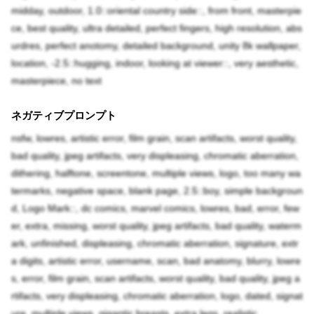
midday, outdoor, 1.0::oriental country side::, from front, masterpie
ce, best quality, ultra detailed, perfect fingers, high resolution, abs
urdres, perfect anotomy, detailed background, unity 8k wallpaper,
location, -2.5::hugging, indoor, looking at viewer::, very aesthetic,
masterpiece, no text
ネガティブプロンプト
nsfw, lowres, artistic error, film grain, scan artifacts, worst quality,
bad quality, jpeg artifacts, very displeasing, chromatic aberration,
dithering, halftone, screentone, multiple views, logo, too many wa
termarks, negative space, blank page, 2.5::boy, simple backgroun
d, Logo Mark::, dc comics, marvel comics, lowres, bad, error, few
er, extra, missing, worst quality, jpeg artifacts, bad quality, waterm
ark, unfinished, displeasing, chromatic aberration, signature, extr
a digits, artistic error, username, scan, bad anatomy, blurry, lowre
s, error, film grain, scan artifacts, worst quality, bad quality, jpeg a
rtifacts, very displeasing, chromatic aberration, logo, dated, signat
ure, multiple views, gigantic breasts, extra legs, realistic