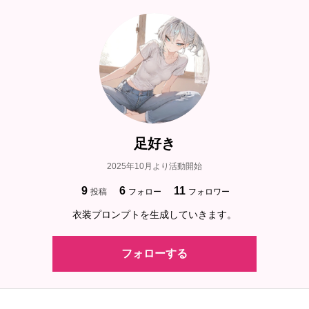
足好き
2025年10月より活動開始
9
6
11
投稿
フォロー
フォロワー
衣装プロンプトを生成していきます。
フォローする