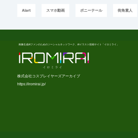
AIart
スマホ動画
ポニーテール
街角素人
画像生成AIファンのためのソーシャルネットワーク、AIイラスト投稿サイト「イロミライ」
株式会社コスプレイヤーズアーカイブ
https://iromirai.jp/