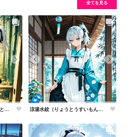
全てを見る
護森虎灯（もりをまもる・ことう）和メイド
涼湯水紋（りょうとうすいもん）和メイド