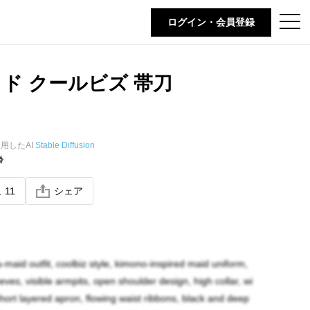
t
ログイン・会員登録
o
g
g
l
e
ド クールビズ 帯刀
n
a
v
i
g
a
t
用したAI
Stable Diffusion
i
齢
o
n
ね
11
シェア
maid outfit, coolbiz style, kimono-inspired maid uniform,
ves, visible armpits, open shoulder design, high collar, wi
short layered apron, flowing waist ribbons, black and deep