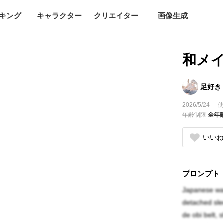
キング
キャラクター
クリエイター
画像生成
和メイ
足好き
2026/5/24
使
年齢制限
全年
いい
プロンプト
Japanese wa-
detached slee
de obi belt, 