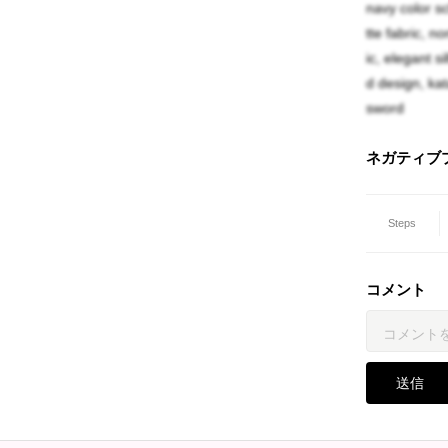
navy color s
tte fabric, n
ic, elegant s
d design, ka
sword
ネガティブ
Steps
コメント
送信