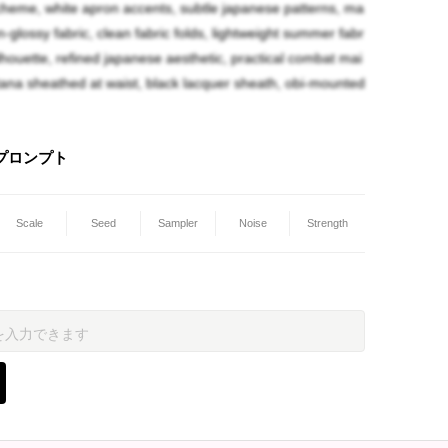
cheme, white apron accents, subtle japanese patterns, ma
on-glossy fabric, clean fabric folds, lightweight summer fabr
ilhouette, refined japanese aesthetic, practical combat mai
tana sheathed at waist, black lacquer sheath, obi-mounted
プロンプト
Scale
Seed
Sampler
Noise
Strength