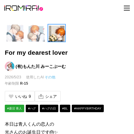
t
o
g
g
l
e
n
a
v
i
For my dearest lover
g
a
t
i
(有)もんた川 みーこぷーむ
o
n
2026/5/23
使用したAI
その他
年齢制限
R-15
いいね
9
シェア
#菱沼 青人
#ハグ
#ハグの日
#BL
#HAPPYBIRTHDAY
本日は青人くんの恋人の
光さんのお誕生日です🎂✨