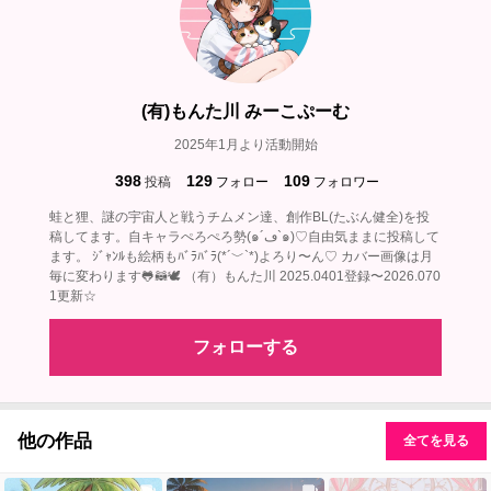
(有)もんた川 みーこぷーむ
2025年1月より活動開始
398
129
109
投稿
フォロー
フォロワー
蛙と狸、謎の宇宙人と戦うチムメン達、創作BL(たぶん健全)を投
稿してます。自キャラぺろぺろ勢(๑´ڡ`๑)♡自由気ままに投稿して
ます。 ｼﾞｬﾝﾙも絵柄もﾊﾞﾗﾊﾞﾗ(*´﹀`*)よろり〜ん♡ カバー画像は月
毎に変わります🐸🦝🕊‎ （有）もんた川 2025.0401登録〜2026.070
1更新☆
フォローする
他の作品
全てを見る