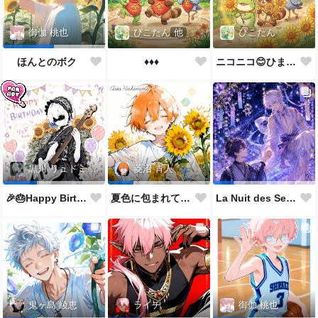
ぴこたん
他
ぴこたん
御伽 桃也
♦️♦️♦️
ニコニコ😊ひまわり🌻
ほんとのボク
黒川 リュドミーラ
菱沼 青人
🎉🎂Happy Birthday 🎂🎉
夏色に包まれて🌻✨
La Nuit des Sept Étoiles
鬼ヶ島 綾恵
ライチ
御伽 桃也