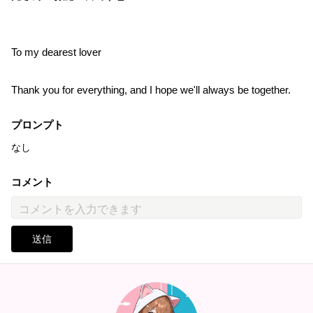
To my dearest lover
Thank you for everything, and I hope we'll always be together.
プロンプト
なし
コメント
送信