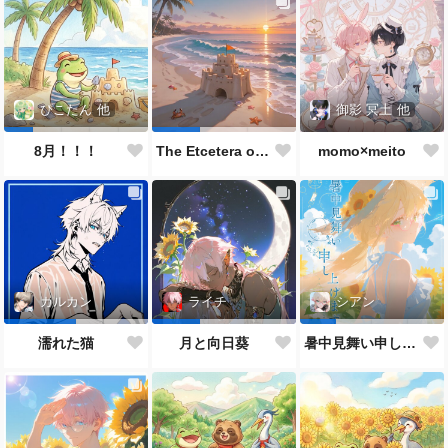
御影 冥土
他
ぴこたん
他
momo×meito
8月！！！
The Etcetera of the Sea and Crabs
カルカン
ライチ
シアン
濡れた猫
月と向日葵
暑中見舞い申し上げます🌻