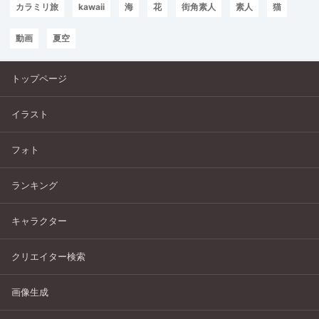
カラミリ旅
kawaii
海
花
街角素人
素人
猫
動画
夏空
トップページ
イラスト
フォト
ランキング
キャラクター
クリエイター検索
画像生成