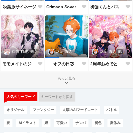
秋葉原サイネージ
Crimson Sovereign👑
御伽くんとバスケ🏀
御伽 桃也
他
菱沼 青人
他
菱沼 青人
モモメイトのジューンブライド*:✨\( ॑˘ ॑◍\ 💒💍 ﾉ◍ ॑˘ ॑ )ﾉ✨:*
2周年おめでとうございます🎉🎂
オフの日②
もっと見る
人気のキーワード
キーワードから探す
オリジナル
ファンタジー
火曜のAIフードコート
バトル
夏
AIイラスト
姫
可愛い
ナンパ
褐色
夏休み