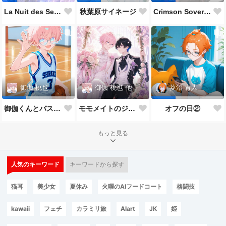
La Nuit des Sept Étoiles
秋葉原サイネージ
Crimson Sovereign👑
御伽 桃也
他
御伽 桃也
菱沼 青人
モモメイトのジューンブライド*:✨\( ॑˘ ॑◍\ 💒💍 ﾉ◍ ॑˘ ॑ )ﾉ✨:*
御伽くんとバスケ🏀
オフの日②
もっと見る
人気のキーワード
キーワードから探す
猫耳
美少女
夏休み
火曜のAIフードコート
格闘技
kawaii
フェチ
カラミリ旅
AIart
JK
姫