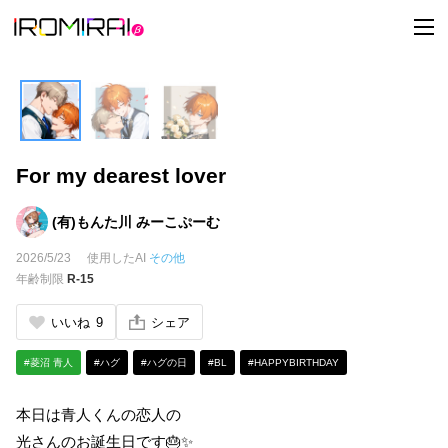
t
o
g
g
l
e
n
a
v
i
For my dearest lover
g
a
t
i
(有)もんた川 みーこぷーむ
o
n
2026/5/23
使用したAI
その他
年齢制限
R-15
いいね
9
シェア
#菱沼 青人
#ハグ
#ハグの日
#BL
#HAPPYBIRTHDAY
本日は青人くんの恋人の
光さんのお誕生日です🎂✨