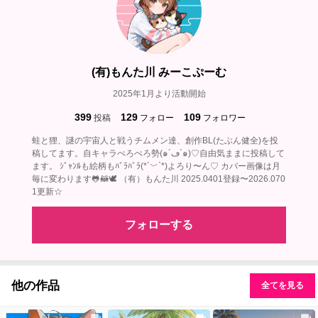
(有)もんた川 みーこぷーむ
2025年1月より活動開始
399
129
109
投稿
フォロー
フォロワー
蛙と狸、謎の宇宙人と戦うチムメン達、創作BL(たぶん健全)を投
稿してます。自キャラぺろぺろ勢(๑´ڡ`๑)♡自由気ままに投稿して
ます。 ｼﾞｬﾝﾙも絵柄もﾊﾞﾗﾊﾞﾗ(*´﹀`*)よろり〜ん♡ カバー画像は月
毎に変わります🐸🦝🕊‎ （有）もんた川 2025.0401登録〜2026.070
1更新☆
フォローする
他の作品
全てを見る