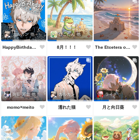
カルカン
他
ぴこたん
他
HappyBirthdayカルくん🐱🎂✨👏🎉
8月！！！
The Etcetera of the Sea and Crabs
御影 冥土
他
カルカン
ライチ
momo×meito
濡れた猫
月と向日葵