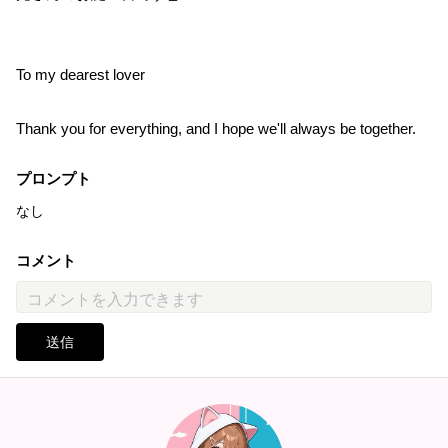
To my dearest lover
Thank you for everything, and I hope we'll always be together.
プロンプト
なし
コメント
送信