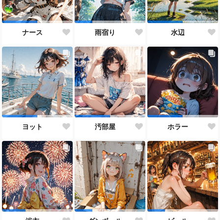
ナース
雨宿り
水辺
ヨット
汚部屋
ホラー