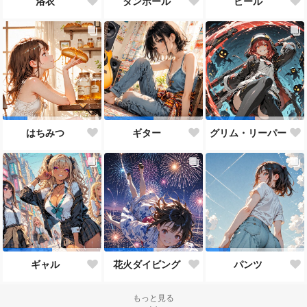
浴衣
ダンボール
ビール
はちみつ
ギター
グリム・リーパー
ギャル
花火ダイビング
パンツ
もっと見る