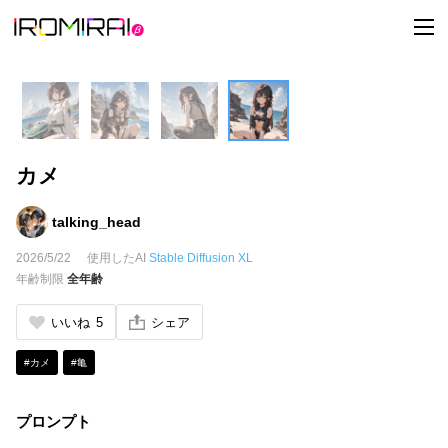
t
o
g
g
l
e
n
a
v
i
カメ
g
a
t
i
talking_head
o
n
2026/5/22
使用したAI
Stable Diffusion XL
年齢制限
全年齢
いいね
5
シェア
#カメ
#亀
プロンプト