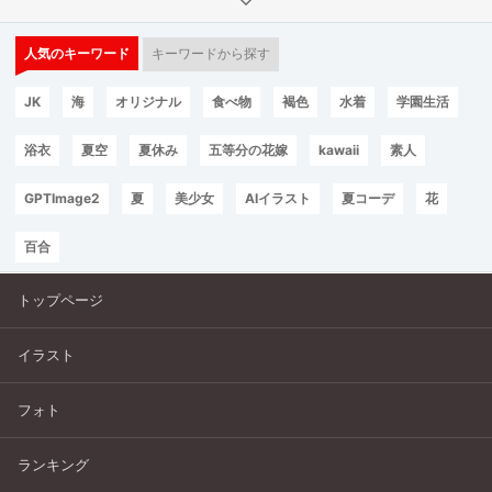
人気のキーワード
キーワードから探す
JK
海
オリジナル
食べ物
褐色
水着
学園生活
浴衣
夏空
夏休み
五等分の花嫁
kawaii
素人
GPTImage2
夏
美少女
AIイラスト
夏コーデ
花
百合
トップページ
イラスト
フォト
ランキング