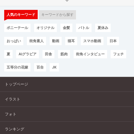
人気のキーワード
キーワードから探す
ポニーテール
オリジナル
金髪
バトル
夏休み
おっぱい
街角素人
動画
猫耳
スマホ動画
日本
夏
AIグラビア
田舎
筋肉
街角インタビュー
フェチ
五等分の花嫁
百合
JK
トップページ
イラスト
フォト
ランキング