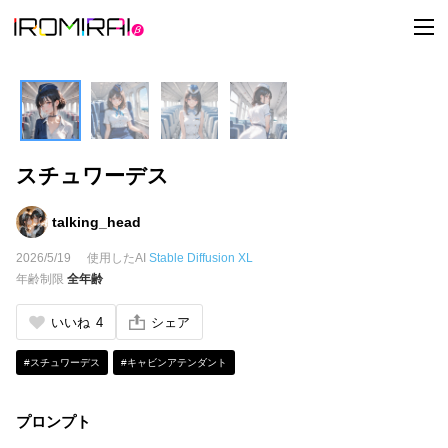
t
o
g
g
l
e
n
a
v
i
スチュワーデス
g
a
t
i
talking_head
o
n
2026/5/19
使用したAI
Stable Diffusion XL
年齢制限
全年齢
いいね
4
シェア
#スチュワーデス
#キャビンアテンダント
プロンプト