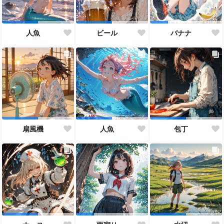
人魚
ビール
バナナ
扇風機
人魚
包丁