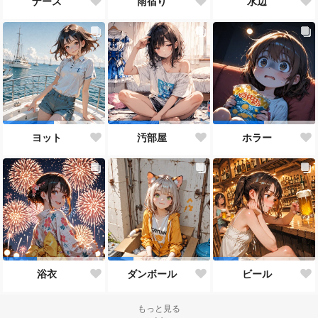
ナース
雨宿り
水辺
ヨット
汚部屋
ホラー
浴衣
ダンボール
ビール
もっと見る