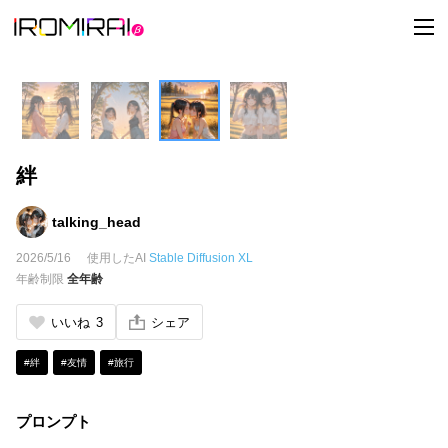
t
o
g
g
l
e
n
a
v
i
絆
g
a
t
i
talking_head
o
n
2026/5/16
使用したAI
Stable Diffusion XL
年齢制限
全年齢
いいね
3
シェア
#絆
#友情
#旅行
プロンプト