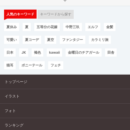
人気のキーワード
キーワードから探す
夏休み
夏
五等分の花嫁
中野三玖
エルフ
金髪
可愛い
夏コーデ
夏空
ファンタジー
カラミリ旅
日本
JK
褐色
kawaii
金曜日のチアガール
田舎
猫耳
ポニーテール
フェチ
トップページ
イラスト
フォト
ランキング