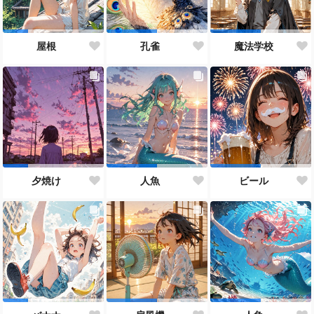
屋根
孔雀
魔法学校
夕焼け
人魚
ビール