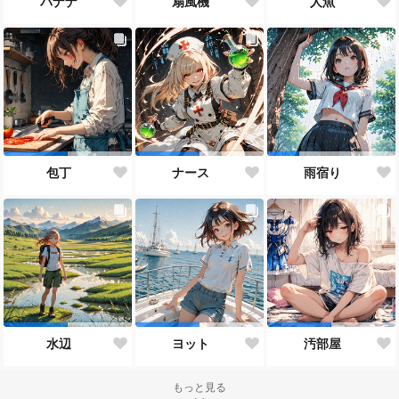
バナナ
扇風機
人魚
包丁
ナース
雨宿り
水辺
ヨット
汚部屋
もっと見る