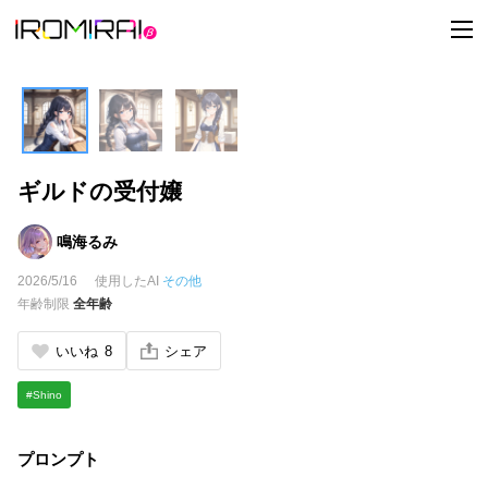
t
o
g
g
l
e
n
a
v
i
ギルドの受付嬢
g
a
t
i
鳴海るみ
o
n
2026/5/16
使用したAI
その他
年齢制限
全年齢
いいね
8
シェア
#Shino
プロンプト