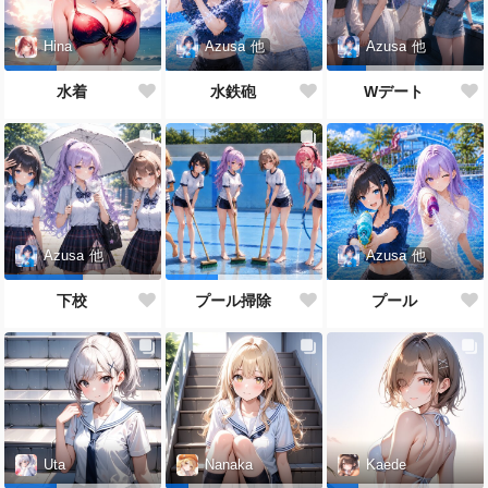
Azusa
他
Hina
Azusa
他
水鉄砲
水着
Wデート
Azusa
他
Azusa
他
プール
下校
プール掃除
Uta
Nanaka
Kaede