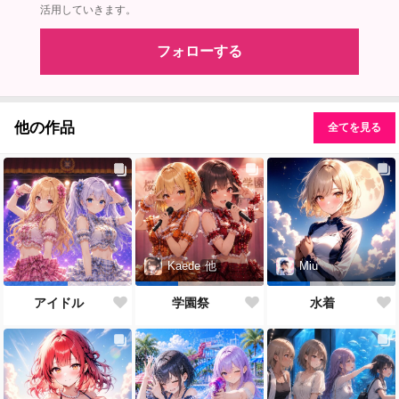
活用していきます。
フォローする
他の作品
全てを見る
Kaede
他
Miu
アイドル
学園祭
水着