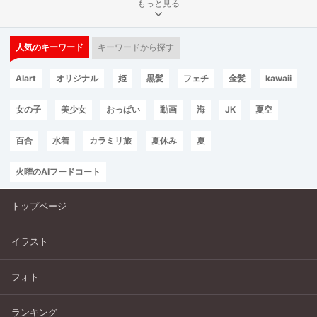
もっと見る
人気のキーワード
キーワードから探す
AIart
オリジナル
姫
黒髪
フェチ
金髪
kawaii
女の子
美少女
おっぱい
動画
海
JK
夏空
百合
水着
カラミリ旅
夏休み
夏
火曜のAIフードコート
トップページ
イラスト
フォト
ランキング