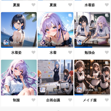
夏服
夏服
水着姿
Azusa
Rumi
Azusa
他
水着姿
水着
勉強会
Riko
他
Futaba
他
制服
企画会議
メイド服