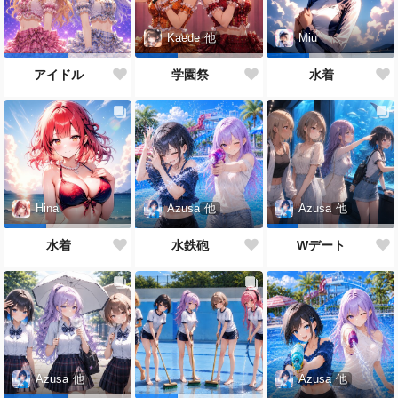
Kaede
他
Miu
アイドル
学園祭
水着
Azusa
他
Hina
Azusa
他
水鉄砲
水着
Wデート
Azusa
他
Azusa
他