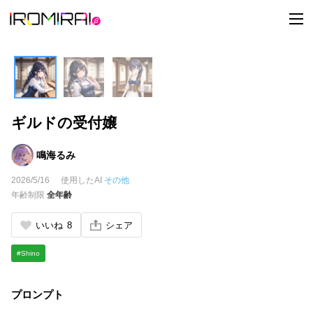
t
o
g
g
l
e
n
a
v
i
ギルドの受付嬢
g
a
t
i
鳴海るみ
o
n
2026/5/16
使用したAI
その他
年齢制限
全年齢
いいね
8
シェア
#Shino
プロンプト