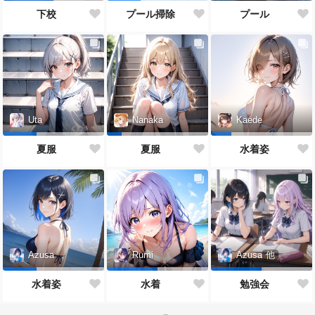
プール
下校
プール掃除
Uta
Nanaka
Kaede
夏服
夏服
水着姿
Azusa
Rumi
Azusa
他
水着姿
水着
勉強会