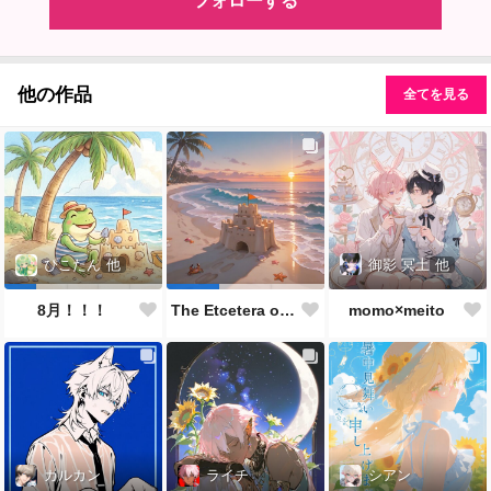
フォローする
他の作品
全てを見る
御影 冥土
他
ぴこたん
他
momo×meito
8月！！！
The Etcetera of the Sea and Crabs
カルカン
ライチ
シアン