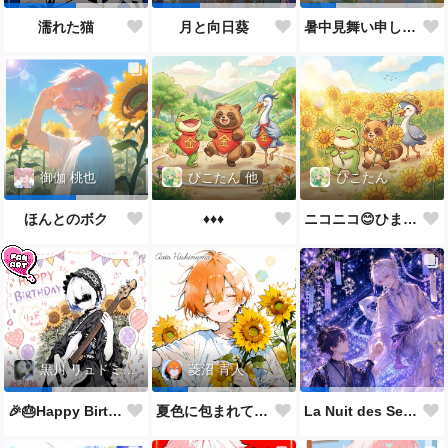
濡れた猫
月と向日葵
暑中見舞い申し上げます🌻
ぴこたん
他
ぴこたん
御伽 桃也
♦️♦️♦️
ニコニコ😊ひまわり🌻
ほんとのボク
黒川 リュドミーラ
菱沼 青人
🎉🎂Happy Birthday 🎂🎉
夏色に包まれて🌻✨
La Nuit des Sept Étoiles