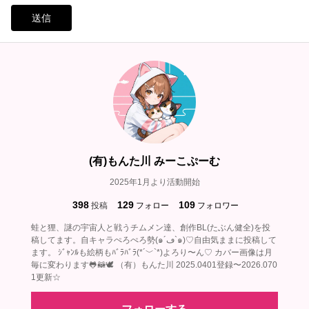
送信
(有)もんた川 みーこぷーむ
2025年1月より活動開始
398
129
109
投稿
フォロー
フォロワー
蛙と狸、謎の宇宙人と戦うチムメン達、創作BL(たぶん健全)を投
稿してます。自キャラぺろぺろ勢(๑´ڡ`๑)♡自由気ままに投稿して
ます。 ｼﾞｬﾝﾙも絵柄もﾊﾞﾗﾊﾞﾗ(*´﹀`*)よろり〜ん♡ カバー画像は月
毎に変わります🐸🦝🕊‎ （有）もんた川 2025.0401登録〜2026.070
1更新☆