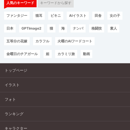
人気のキーワード
キーワードから探す
ファンタジー
猫耳
ビキニ
AIイラスト
田舎
女の子
日本
GPTImage2
猫
海
ナンパ
格闘技
素人
五等分の花嫁
カラフル
火曜のAIフードコート
金曜日のチアガール
姫
カラミリ旅
動画
トップページ
イラスト
フォト
ランキング
キャラクター