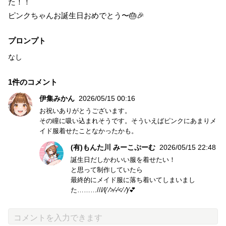
た！！
ピンクちゃんお誕生日おめでとう〜🎂🎉
プロンプト
なし
1件のコメント
伊集みかん
2026/05/15 00:16
お祝いありがとうございます。
その瞳に吸い込まれそうです。そういえばピンクにあまりメ
イド服着せたことなかったかも。
(有)もんた川 みーこぷーむ
2026/05/15 22:48
誕生日だしかわいい服を着せたい！
と思って制作していたら
最終的にメイド服に落ち着いてしまいまし
た………///⁄(⁄ ⁄>⁄-⁄<⁄ ⁄)⁄‪💕︎︎