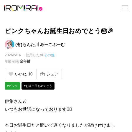
t
o
g
g
l
e
ピンクちゃんお誕生日おめでとう🎂🎉
n
a
v
(有)もんた川 みーこぷーむ
i
g
2026/5/14
使用したAI
その他
a
t
年齢制限
全年齢
i
o
n
いいね
10
シェア
#ピンク
#お誕生日おめでとう
伊集さん🎶
いつもお世話になっております🙇‍♂️
本日お誕生日だと聞いて遅くなりましたが駆け付けまし