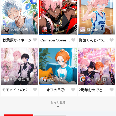
鬼ヶ島 綾恵
ライチ
御伽 桃也
秋葉原サイネージ
Crimson Sovereign👑
御伽くんとバスケ🏀
御伽 桃也
他
菱沼 青人
他
菱沼 青人
モモメイトのジューンブライド*:✨\( ॑˘ ॑◍\ 💒💍 ﾉ◍ ॑˘ ॑ )ﾉ✨:*
2周年おめでとうございます🎉🎂
オフの日②
もっと見る