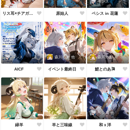
ベシス
リス耳×チアガール
原始人
ベシス in 花蓮
ベシス
森川のあ
他
森川のあ
AICF
イベント最終日
鯉とのあ🎏
ベシス
他
緑羊
羊と三味線
和ｘ洋