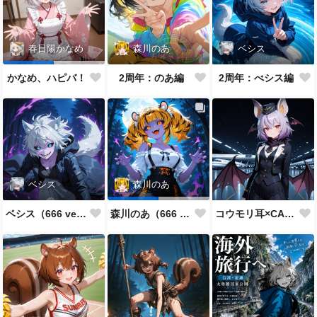
森川のあ
ベシス
春日陽かなめ
2周年：のあ編
2周年：べシス編
かなめ、ハピバ！
ベシス
森川のあ
ベシス（666 ver.）
コウモリ耳×CA制服
森川のあ（666 ver.）