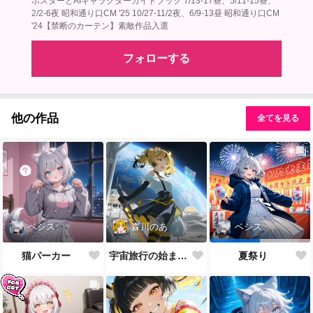
ポスターとAIキャラクターガイドブック 7/13-17昼、5/11-15昼、
2/2-6夜 昭和通り口CM '25 10/27-11/2夜、6/9-13昼 昭和通り口CM
'24【禁断のカーテン】素敵作品入選
フォローする
他の作品
全てを見る
ベシス
森川のあ
ベシス
猫パーカー
宇宙旅行の始まり ― 虎耳の旅人
夏祭り