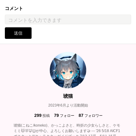
コメント
送信
琥猫
2023年6月より活動開始
299
79
87
投稿
フォロー
フォロワー
琥猫(こねこ/koneko)、かっこよさと、時折の少女らしさと、ケモ
ミミ🐱🐰🦊🐺が中心、よろしくお願いします🤝 --- '26 5/18 AICF1