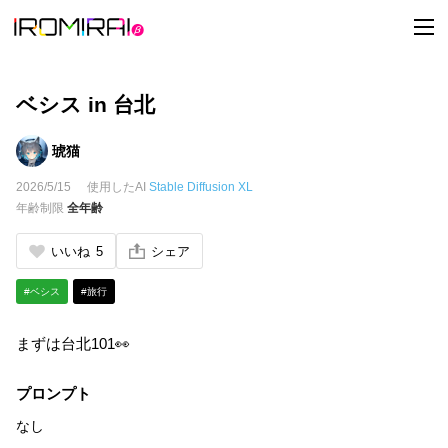
t
o
g
g
l
e
ベシス in 台北
n
a
v
琥猫
i
g
2026/5/15
使用したAI
Stable Diffusion XL
a
t
年齢制限
全年齢
i
o
n
いいね
5
シェア
#ベシス
#旅行
まずは台北101👀
プロンプト
なし