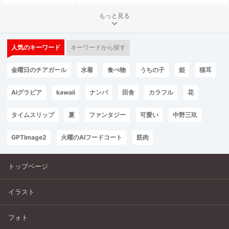
もっと見る
人気のキーワード
キーワードから探す
金曜日のチアガール
水着
食べ物
うちの子
姫
猫耳
AIグラビア
kawaii
ナンパ
田舎
カラフル
花
タイムスリップ
夏
ファンタジー
可愛い
中野三玖
GPTImage2
火曜のAIフードコート
筋肉
トップページ
イラスト
フォト