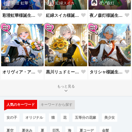
彩澄 虹華
紅緑スイカ
夜ノ森灯
彩澄虹華様誕生祝！
紅緑スイカ様誕生祝！
夜ノ森灯様誕生祝！
オリヴィア・アストリー
黒川 リュドミーラ
タリシャ
オリヴィア・アストリー様誕生祝！
黒川リュドミーラ様誕生祝！
タリシャ様誕生祝！
もっと見る
人気のキーワード
キーワードから探す
女の子
オリジナル
猫
花
五等分の花嫁
美少女
夏空
夏休み
夏
巨乳
海
夏コーデ
金髪