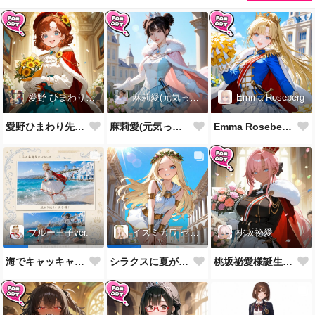
愛野 ひまわり先生
麻莉愛(元気っ子)
Emma Roseberg
愛野ひまわり先生誕生祝！
麻莉愛(元気っ子)様誕生祝！
Emma Roseberg様誕生祝！
桃坂祕愛
ブルー王子ver.
イズミカワ セリヌンver.
桃坂祕愛様誕生祝！
海でキャッキャウフフするやつ
シラクスに夏がやってきたぜ！