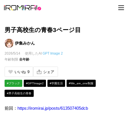
t
o
g
g
l
e
男子高校生の青春3ページ目
n
a
v
伊集みかん
i
g
2026/5/14
使用したAI
GPT Image 2
a
t
年齢制限
全年齢
i
o
n
いいね
9
シェア
#ブラック
#GPTImage2
#学園生活
#We_are_one制服
#男子高校生の青春
前回：
https://iromirai.jp/posts/613507405dcb