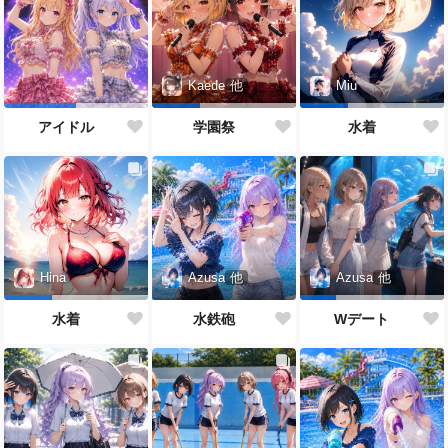
Kaede
他
Miu
アイドル
学園祭
水着
Azusa
他
Hina
Azusa
他
水鉄砲
水着
Wデート