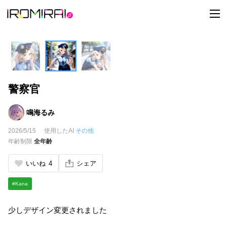
t
o
g
g
l
e
n
a
v
i
警察官
g
a
t
i
鳴海るみ
o
n
2026/5/15
使用したAI
その他
年齢制限
全年齢
いいね
4
シェア
#Kana
少しデザイン変更されました