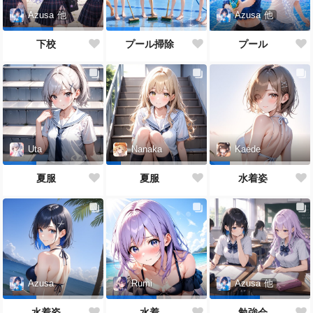
Azusa
他
Azusa
他
プール
下校
プール掃除
Uta
Nanaka
Kaede
夏服
夏服
水着姿
Azusa
Rumi
Azusa
他
水着姿
水着
勉強会