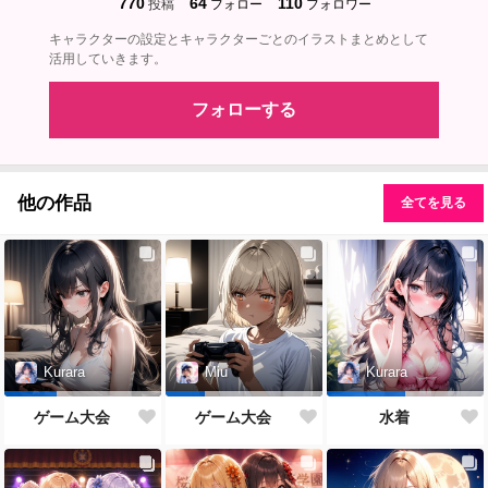
770
64
110
投稿
フォロー
フォロワー
キャラクターの設定とキャラクターごとのイラストまとめとして
活用していきます。
フォローする
他の作品
全てを見る
Kurara
Miu
Kurara
ゲーム大会
ゲーム大会
水着