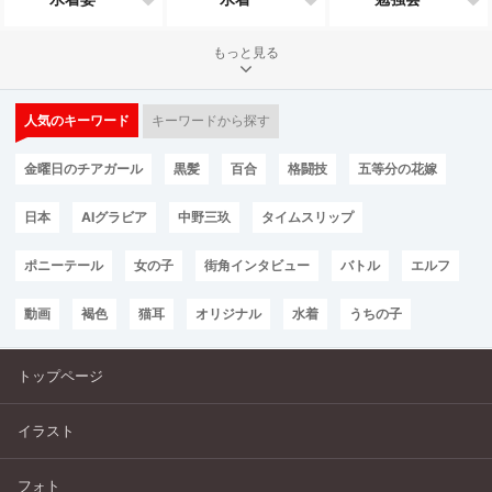
もっと見る
人気のキーワード
キーワードから探す
金曜日のチアガール
黒髪
百合
格闘技
五等分の花嫁
日本
AIグラビア
中野三玖
タイムスリップ
ポニーテール
女の子
街角インタビュー
バトル
エルフ
動画
褐色
猫耳
オリジナル
水着
うちの子
トップページ
イラスト
フォト