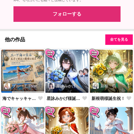
xAI、ちちぷいにも細々と投稿しています。
フォローする
他の作品
全てを見る
星詠みかげ
新根 萌
ブルー王子ver.
星詠みかげ様誕生祝！
新根萌様誕生祝！
海でキャッキャウフフするやつ第2弾