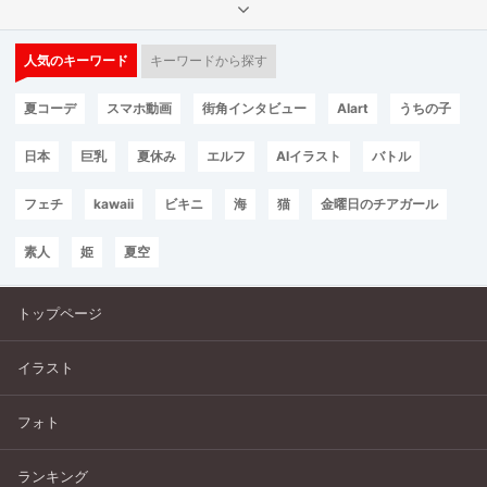
人気のキーワード
キーワードから探す
夏コーデ
スマホ動画
街角インタビュー
AIart
うちの子
日本
巨乳
夏休み
エルフ
AIイラスト
バトル
フェチ
kawaii
ビキニ
海
猫
金曜日のチアガール
素人
姫
夏空
トップページ
イラスト
フォト
ランキング