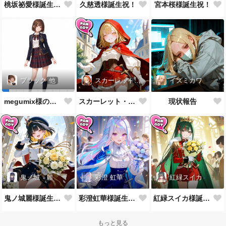
桃坂祕愛様誕生祝！
久慈透様誕生祝！
宮本桜様誕生祝！
スカーレット・レイベル
イズミカワ
ブラック
他
スカーレット・レイベル様誕生祝！
現状報告
megumix様の英国風制服をお借りしてきた
鬼ノ城 麗
彩澄 虹華
紅緑スイカ
鬼ノ城麗様誕生祝！
彩澄虹華様誕生祝！
紅緑スイカ様誕生祝！
もっと見る