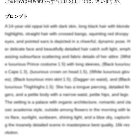
ご案内役は相も変わらず当王国の王子ではございますが。
プロンプト
A 14-year-old oppai loli with dark skin, long black hair with blonde
highlights, straight hair with crossed bangs, squinting red droopy
eyes, and pointed ears is depicted in a cheerful, dynamic pose. H
er delicate face and beautifully detailed hair catch soft light, emph
asizing subsurface scattering and fabric details of her attire: (Whit
e luxurious Prince costume:1.5) with long sleeves, (Black luxuriou
s Cape:1.3), (luxurious crown on head:1.5), (White luxurious glov
es), (Black luxurious mini skirt:1.5), (Dagger on waist), and (Black
luxurious Thighhighs:1.5). She has a tongue piercing, detailed fin
gers, and a petite body with a narrow waist, petite hips, and legs.
The setting is a palace with organic architecture, romantic and cla
ssic academia style, outside among flowers in the morning with le
ns flare, sunlight, sunbeam, shining light, and a blue sky, capturin
g the insanely detailed scene in masterpiece best quality, 16k res
olution.