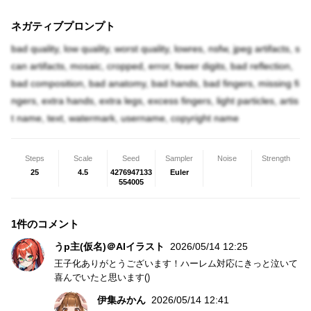
ネガティブプロンプト
bad quality, low quality, worst quality, lowres, nsfw, jpeg artifacts, s
can artifacts, mosaic, cropped, error, fewer digits, bad reflection,
bad composition, bad anatomy, bad hands, bad fingers, missing fi
ngers, extra hands, extra legs, excess fingers, light particles, artis
t name, text, watermark, username, copyright name
Steps
Scale
Seed
Sampler
Noise
Strength
25
4.5
4276947133
Euler
554005
1件のコメント
うp主(仮名)＠AIイラスト
2026/05/14 12:25
王子化ありがとうございます！ハーレム対応にきっと泣いて
喜んでいたと思います()
伊集みかん
2026/05/14 12:41