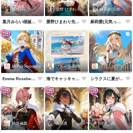
葉月みらい
愛野 ひまわり先生
麻莉愛(元気っ子)
葉月みらい様誕生祝！
愛野ひまわり先生誕生祝！
麻莉愛(元気っ子)様誕生祝！
Emma Roseberg
ブルー王子ver.
イズミカワ セリヌンver.
Emma Roseberg様誕生祝！
海でキャッキャウフフするやつ第1弾
シラクスに夏がやってきたぜ！
桃坂祕愛
久慈透
宮本 桜