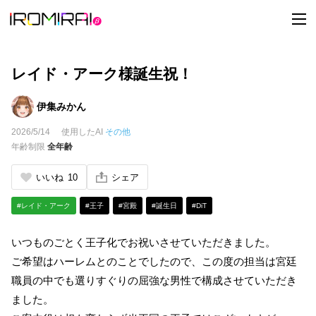
t
o
g
g
l
e
レイド・アーク様誕生祝！
n
a
v
伊集みかん
i
g
2026/5/14
使用したAI
その他
a
t
年齢制限
全年齢
i
o
n
いいね
10
シェア
#レイド・アーク
#王子
#宮殿
#誕生日
#DiT
いつものごとく王子化でお祝いさせていただきました。
ご希望はハーレムとのことでしたので、この度の担当は宮廷
職員の中でも選りすぐりの屈強な男性で構成させていただき
ました。