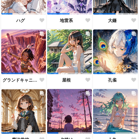
ハグ
地雷系
大鎌
グランドキャニオン
屋根
孔雀