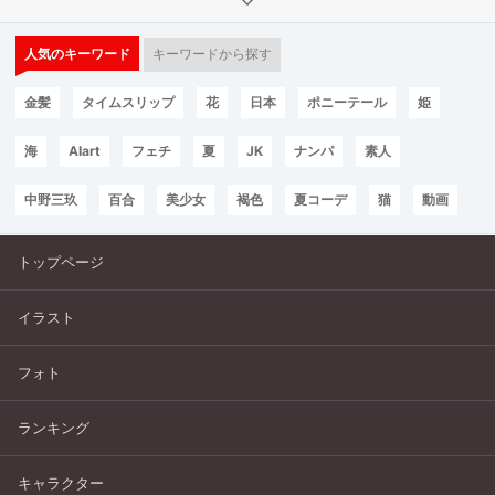
人気のキーワード
キーワードから探す
金髪
タイムスリップ
花
日本
ポニーテール
姫
海
AIart
フェチ
夏
JK
ナンパ
素人
中野三玖
百合
美少女
褐色
夏コーデ
猫
動画
トップページ
イラスト
フォト
ランキング
キャラクター