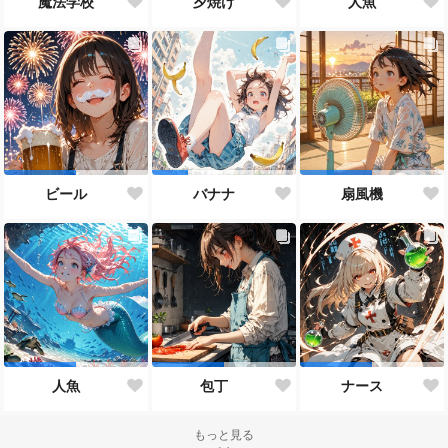
魔法学校
夕焼け
人魚
ビール
バナナ
扇風機
人魚
包丁
ナース
もっと見る