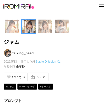
t
o
g
g
l
e
n
a
v
i
ジャム
g
a
t
i
talking_head
o
n
2026/5/13
使用したAI
Stable Diffusion XL
年齢制限
全年齢
いいね
3
シェア
#ジャム
#マーマレード
#トースト
プロンプト