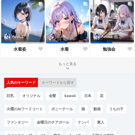
Azusa
Rumi
Azusa
他
水着姿
水着
勉強会
もっと見る
人気のキーワード
キーワードから探す
巨乳
オリジナル
金髪
kawaii
日本
花
火曜のAIフードコート
ポニーテール
猫
動画
うちの子
ファンタジー
金曜日のチアガール
ナンパ
素人