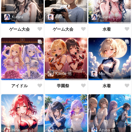
Kurara
Miu
Kurara
ゲーム大会
ゲーム大会
水着
Kaede
他
Miu
アイドル
学園祭
水着
Azusa
他
Hina
Azusa
他