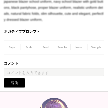
japanese blazer school uniform, navy school blazer with gold butt
ons, black pantyhose, proper blazer uniform, realistic uniform det
ails, natural fabric folds, slim silhouette, cute and elegant, perfectl
y dressed blazer uniform,
ネガティブプロンプト
Steps
Scale
Seed
Sampler
Noise
Strength
コメント
送信