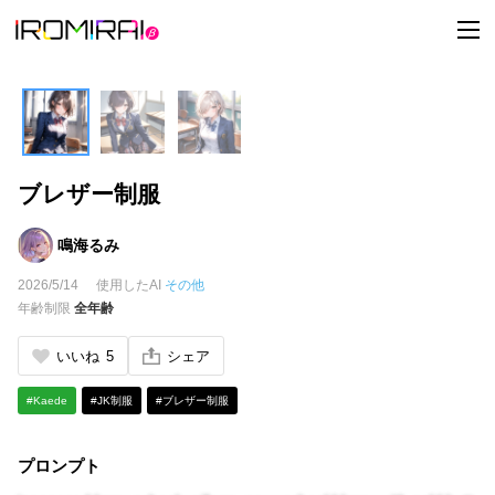
t
o
g
g
l
e
n
a
v
i
ブレザー制服
g
a
t
i
鳴海るみ
o
n
2026/5/14
使用したAI
その他
年齢制限
全年齢
いいね
5
シェア
#Kaede
#JK制服
#ブレザー制服
プロンプト