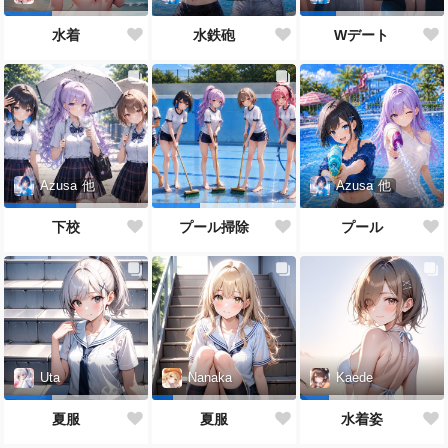
水鉄砲
水着
Wデート
Azusa
他
Azusa
他
プール
下校
プール掃除
Uta
Nanaka
Kaede
夏服
夏服
水着姿