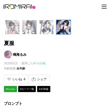
t
o
g
g
l
e
n
a
v
i
夏服
g
a
t
i
鳴海るみ
o
n
2026/5/13
使用したAI
その他
年齢制限
全年齢
いいね
4
シェア
#Kurara
#セーラー服
#JC制服
プロンプト