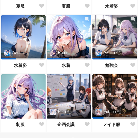
夏服
夏服
水着姿
Azusa
Rumi
Azusa
他
水着姿
水着
勉強会
Riko
他
Futaba
他
制服
企画会議
メイド服