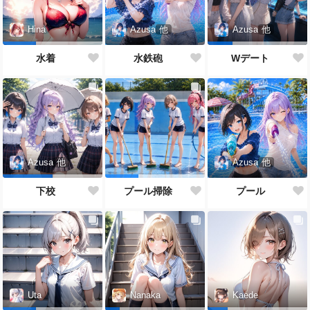
Azusa
他
Hina
Azusa
他
水鉄砲
水着
Wデート
Azusa
他
Azusa
他
プール
下校
プール掃除
Uta
Nanaka
Kaede