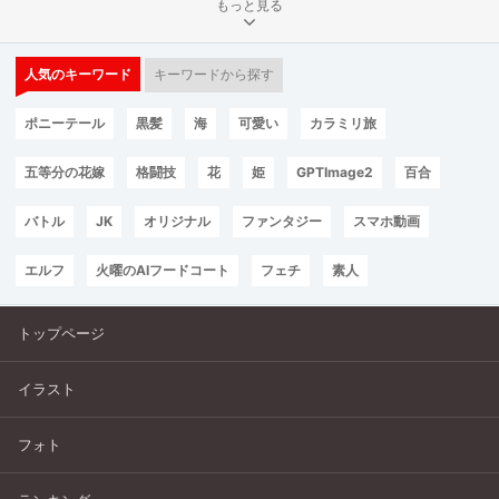
もっと見る
人気のキーワード
キーワードから探す
ポニーテール
黒髪
海
可愛い
カラミリ旅
五等分の花嫁
格闘技
花
姫
GPTImage2
百合
バトル
JK
オリジナル
ファンタジー
スマホ動画
エルフ
火曜のAIフードコート
フェチ
素人
トップページ
イラスト
フォト