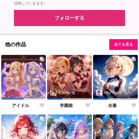
活用していきます。
フォローする
他の作品
全てを見る
Kaede
他
Miu
アイドル
学園祭
水着