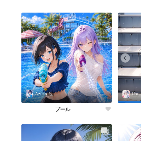
Azusa
他
Uta
プール