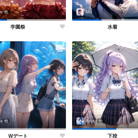
de
他
Miu
学園祭
水着
sa
他
Azusa
他
Wデート
下校