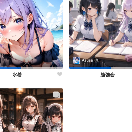
i
Azusa
他
水着
勉強会