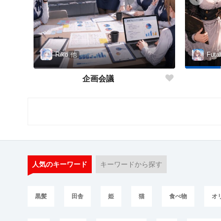
Riko
他
Futa
企画会議
人気のキーワード
キーワードから探す
黒髪
田舎
姫
猫
食べ物
オ