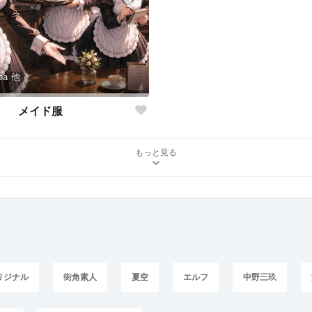
ba
他
メイド服
もっと見る
リジナル
街角素人
夏空
エルフ
中野三玖