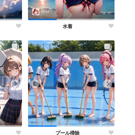
Hina
水着
プール掃除