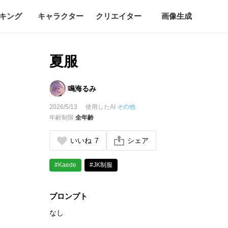
キング
キャラクター
クリエイター
画像生成
夏服
鳴海るみ
2026/5/13
使用したAI
その他
年齢制限
全年齢
いいね
7
シェア
#Kaede
#JK制服
プロンプト
なし