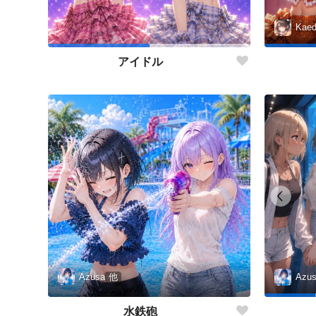
Kae
アイドル
Azusa
他
Azu
水鉄砲