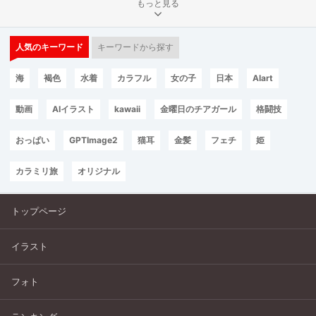
もっと見る
人気のキーワード
キーワードから探す
海
褐色
水着
カラフル
女の子
日本
AIart
動画
AIイラスト
kawaii
金曜日のチアガール
格闘技
おっぱい
GPTImage2
猫耳
金髪
フェチ
姫
カラミリ旅
オリジナル
トップページ
イラスト
フォト