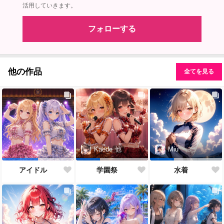
活用していきます。
フォローする
他の作品
全てを見る
Kaede
他
Miu
アイドル
学園祭
水着