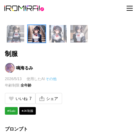
t
o
g
g
l
e
n
a
v
i
制服
g
a
t
i
鳴海るみ
o
n
2026/5/13
使用したAI
その他
年齢制限
全年齢
いいね
7
シェア
#Saki
#JK制服
プロンプト