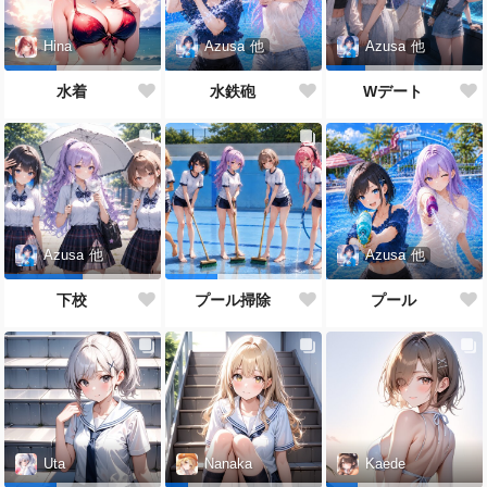
Azusa
他
Hina
Azusa
他
水鉄砲
水着
Wデート
Azusa
他
Azusa
他
プール
下校
プール掃除
Uta
Nanaka
Kaede