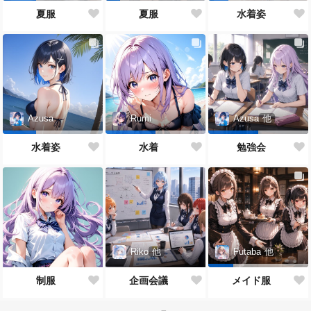
夏服
夏服
水着姿
Azusa
Rumi
Azusa
他
水着姿
水着
勉強会
Riko
他
Futaba
他
制服
企画会議
メイド服