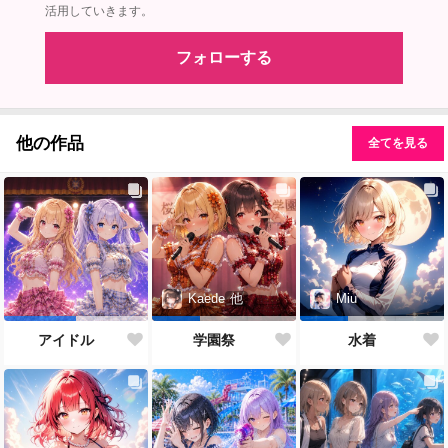
活用していきます。
フォローする
他の作品
全てを見る
Kaede
他
Miu
アイドル
学園祭
水着