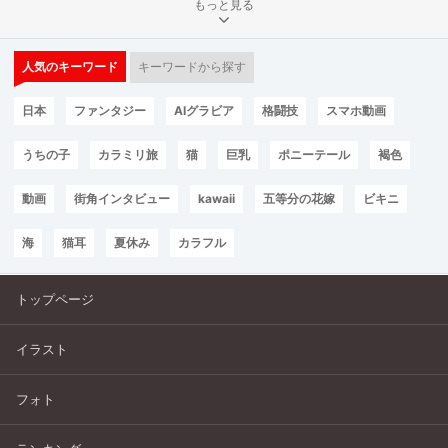
もっと見る
人気のキーワード
キーワードから探す
日本
ファンタジー
AIグラビア
格闘技
スマホ動画
うちの子
カラミリ旅
猫
巨乳
ポニーテール
褐色
動画
街角インタビュー
kawaii
五等分の花嫁
ビキニ
海
猫耳
夏休み
カラフル
トップページ
イラスト
フォト