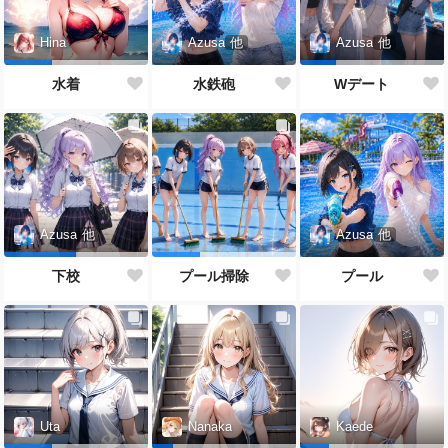
Azusa
他
Hina
Azusa
他
水鉄砲
水着
Wデート
Azusa
他
Azusa
他
プール
下校
プール掃除
Uta
Nanaka
Kaede