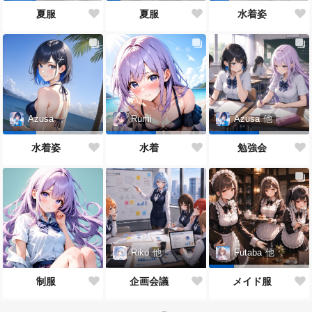
夏服
夏服
水着姿
Azusa
Rumi
Azusa
他
水着姿
水着
勉強会
Riko
他
Futaba
他
制服
企画会議
メイド服