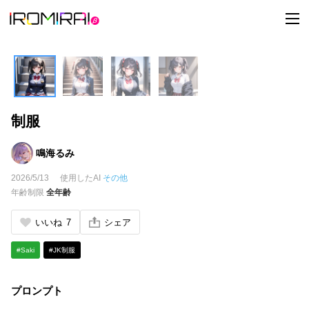
t
o
g
g
l
e
n
a
v
i
制服
g
a
t
i
鳴海るみ
o
n
2026/5/13
使用したAI
その他
年齢制限
全年齢
いいね
7
シェア
#Saki
#JK制服
プロンプト