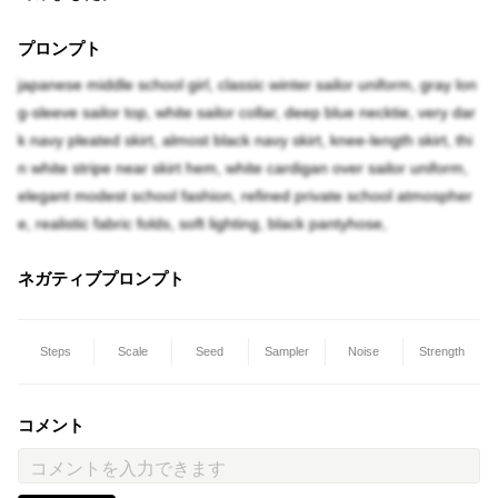
プロンプト
japanese middle school girl, classic winter sailor uniform, gray lon
g-sleeve sailor top, white sailor collar, deep blue necktie, very dar
k navy pleated skirt, almost black navy skirt, knee-length skirt, thi
n white stripe near skirt hem, white cardigan over sailor uniform,
elegant modest school fashion, refined private school atmospher
e, realistic fabric folds, soft lighting, black pantyhose,
ネガティブプロンプト
Steps
Scale
Seed
Sampler
Noise
Strength
コメント