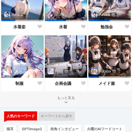
Azusa
Rumi
Azusa
他
水着姿
水着
勉強会
Riko
他
Futaba
他
制服
企画会議
メイド服
もっと見る
人気のキーワード
キーワードから探す
猫耳
GPTImage2
街角インタビュー
火曜のAIフードコート