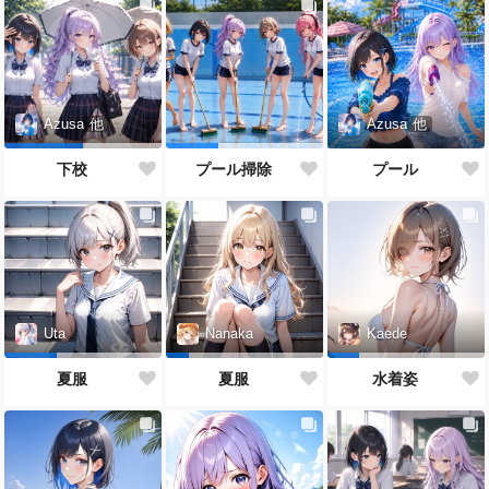
Azusa
他
Azusa
他
プール
下校
プール掃除
Uta
Nanaka
Kaede
夏服
夏服
水着姿