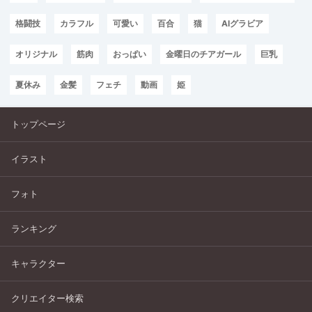
格闘技
カラフル
可愛い
百合
猫
AIグラビア
オリジナル
筋肉
おっぱい
金曜日のチアガール
巨乳
夏休み
金髪
フェチ
動画
姫
トップページ
イラスト
フォト
ランキング
キャラクター
クリエイター検索