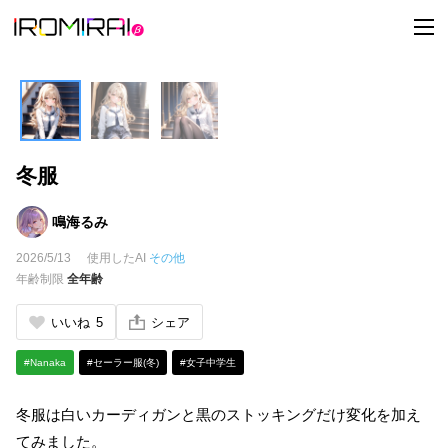
t
o
g
g
l
e
n
a
v
i
冬服
g
a
t
i
鳴海るみ
o
n
2026/5/13
使用したAI
その他
年齢制限
全年齢
いいね
5
シェア
#Nanaka
#セーラー服(冬)
#女子中学生
冬服は白いカーディガンと黒のストッキングだけ変化を加え
てみました。