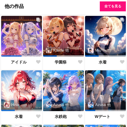
他の作品
全てを見る
Kaede
他
Miu
アイドル
学園祭
水着
Azusa
他
Hina
Azusa
他
水鉄砲
水着
Wデート