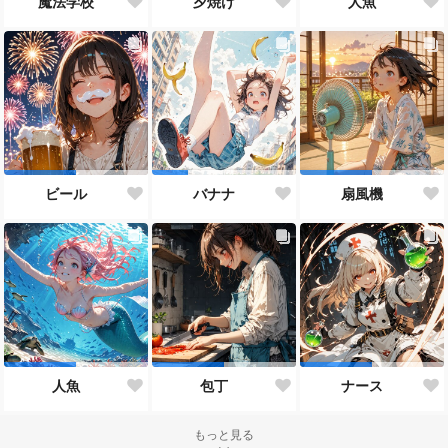
魔法学校
夕焼け
人魚
ビール
バナナ
扇風機
人魚
包丁
ナース
もっと見る