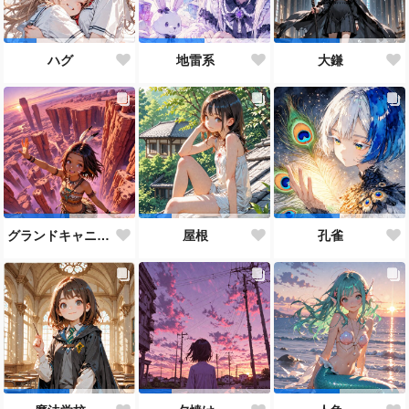
ハグ
地雷系
大鎌
グランドキャニオン
屋根
孔雀