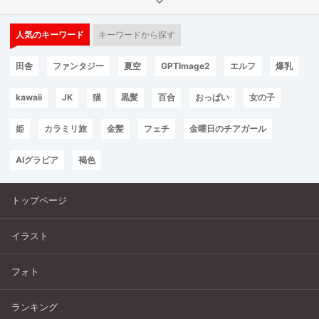
人気のキーワード
キーワードから探す
田舎
ファンタジー
夏空
GPTImage2
エルフ
爆乳
kawaii
JK
猫
黒髪
百合
おっぱい
女の子
姫
カラミリ旅
金髪
フェチ
金曜日のチアガール
AIグラビア
褐色
トップページ
イラスト
フォト
ランキング