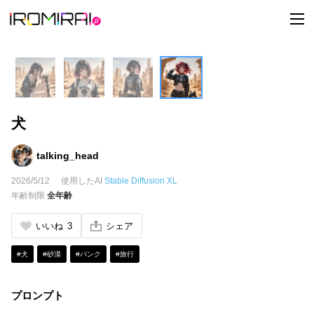
t
o
g
g
l
e
n
a
v
i
犬
g
a
t
i
talking_head
o
n
2026/5/12
使用したAI
Stable Diffusion XL
年齢制限
全年齢
いいね
3
シェア
#犬
#砂漠
#パンク
#旅行
プロンプト