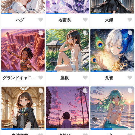
ハグ
地雷系
大鎌
グランドキャニオン
屋根
孔雀