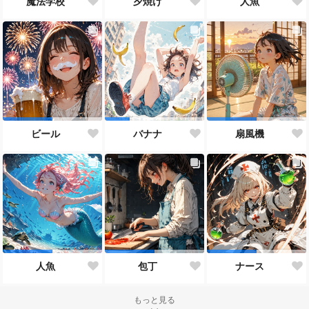
魔法学校
夕焼け
人魚
ビール
バナナ
扇風機
人魚
包丁
ナース
もっと見る