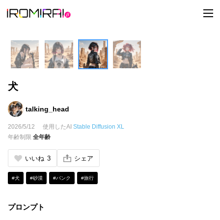
t
o
g
g
l
e
n
a
v
i
犬
g
a
t
i
talking_head
o
n
2026/5/12
使用したAI
Stable Diffusion XL
年齢制限
全年齢
いいね
3
シェア
#犬
#砂漠
#パンク
#旅行
プロンプト