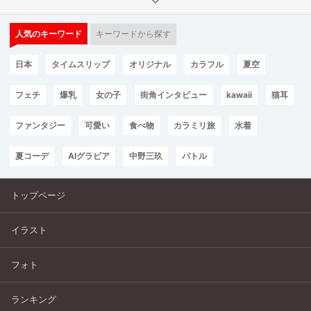
人気のキーワード
キーワードから探す
日本
タイムスリップ
オリジナル
カラフル
夏空
フェチ
爆乳
女の子
街角インタビュー
kawaii
猫耳
ファンタジー
可愛い
食べ物
カラミリ旅
水着
夏コーデ
AIグラビア
中野三玖
バトル
トップページ
イラスト
フォト
ランキング