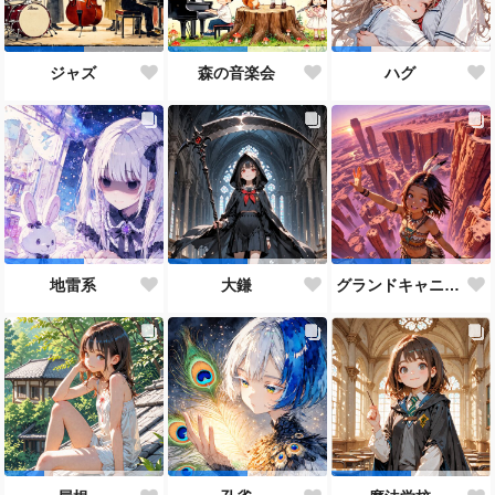
ジャズ
森の音楽会
ハグ
地雷系
大鎌
グランドキャニオン