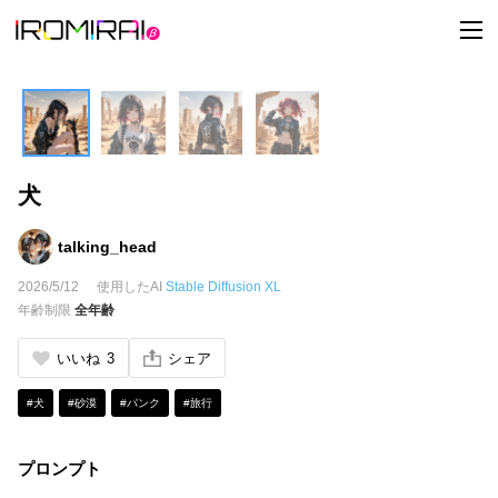
t
o
g
g
l
e
n
a
v
i
犬
g
a
t
i
talking_head
o
n
2026/5/12
使用したAI
Stable Diffusion XL
年齢制限
全年齢
いいね
3
シェア
#犬
#砂漠
#パンク
#旅行
プロンプト