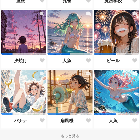
屋根
孔雀
魔法学校
夕焼け
人魚
ビール
バナナ
扇風機
人魚
もっと見る