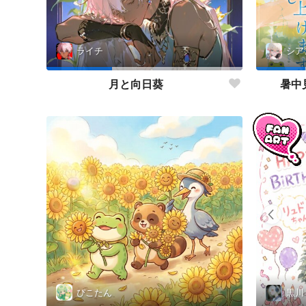
ライチ
シア
月と向日葵
暑中
ぴこたん
黒川