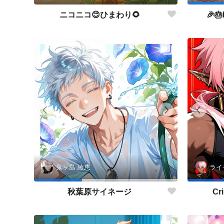
ニコニコ😊ひまわり🌻
🎉🎂
鬼ヶ島 綾恵
ライ
秋葉原サイネージ
Cr