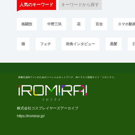
人気のキーワード
キーワードから探す
格闘技
中野三玖
花
百合
スマホ動
猫
フェチ
街角インタビュー
黒髪
画像生成AIファンのためのソーシャルネットワーク、AIイラスト投稿サイト「イロミライ」
株式会社コスプレイヤーズアーカイブ
https://iromirai.jp/