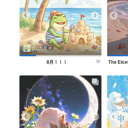
ぴこたん
他
8月！！！