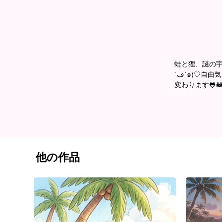
蛙と狸、謎の宇
´ڡ`๑)♡自由気ままに投稿してます。 ｼﾞｬﾝﾙも絵柄もﾊﾞﾗﾊﾞﾗ(*´﹀`*)よろり〜ん♡ カバー画像は月毎に
変わります🐸🦝
他の作品