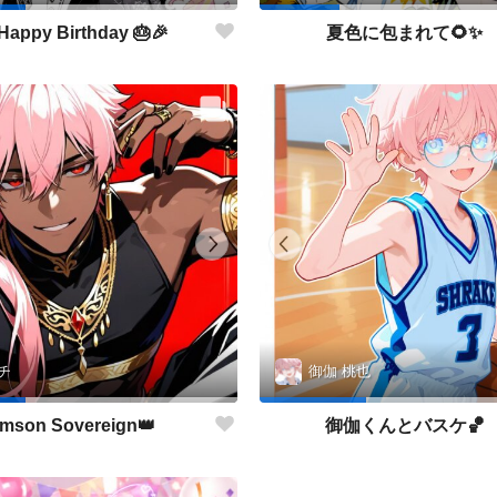
Happy Birthday 🎂🎉
夏色に包まれて🌻✨
チ
御伽 桃也
imson Sovereign👑
御伽くんとバスケ🏀