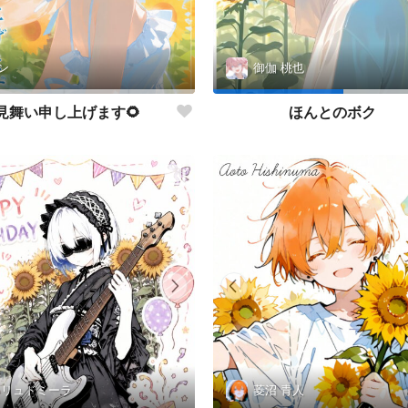
ン
御伽 桃也
見舞い申し上げます🌻
ほんとのボク
 リュドミーラ
菱沼 青人