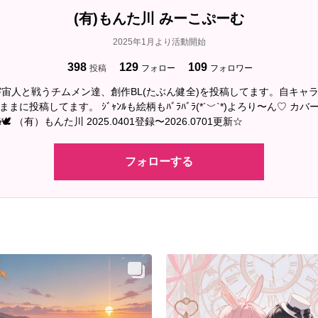
(有)もんた川 みーこぷーむ
2025年1月より活動開始
398
129
109
投稿
フォロー
フォロワー
宙人と戦うチムメン達、創作BL(たぶん健全)を投稿してます。自キャラ
🕊‎ （有）もんた川 2025.0401登録〜2026.0701更新☆
フォローする