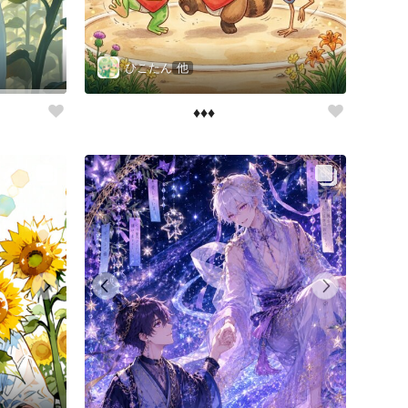
ぴこたん
他
♦️♦️♦️