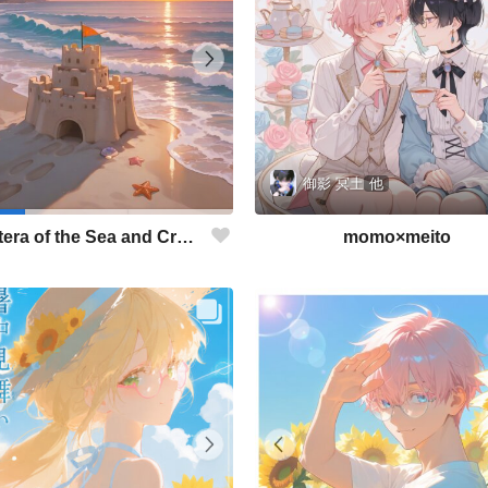
御影 冥土
他
momo×meito
The Etcetera of the Sea and Crabs