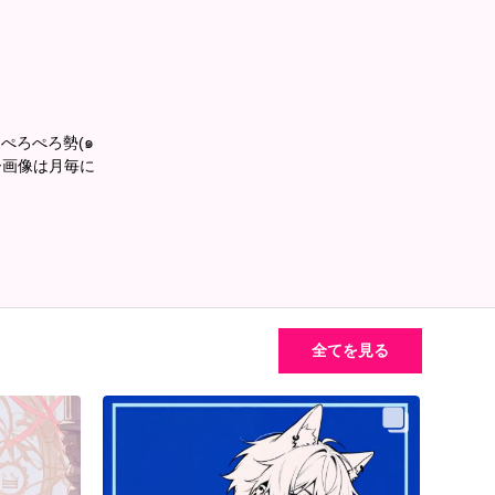
ぺろぺろ勢(๑
全てを見る