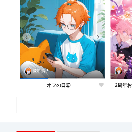
菱沼
菱沼 青人
2周年お
オフの日②