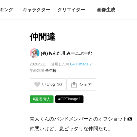
キング
キャラクター
クリエイター
画像生成
仲間達
(有)もんた川 みーこぷーむ
2026/5/11
使用したAI
GPT Image 2
年齢制限
全年齢
いいね
10
シェア
#菱沼 青人
#GPTImage2
青人くんのバンドメンバーとのオフショット📸
仲悪いけど、息ピッタリな仲間たち。