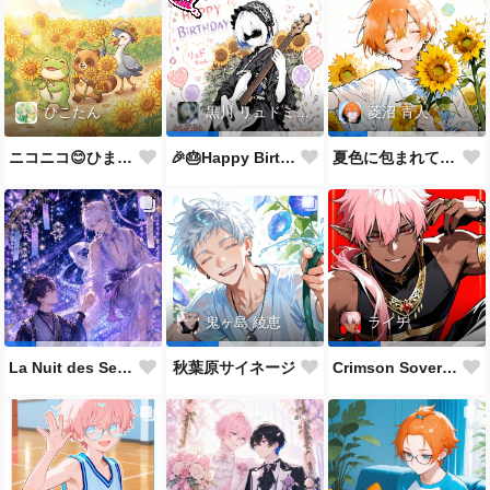
ぴこたん
黒川 リュドミーラ
菱沼 青人
ニコニコ😊ひまわり🌻
🎉🎂Happy Birthday 🎂🎉
夏色に包まれて🌻✨
鬼ヶ島 綾恵
ライチ
La Nuit des Sept Étoiles
秋葉原サイネージ
Crimson Sovereign👑