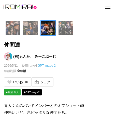
t
o
g
g
l
e
n
a
v
i
仲間達
g
a
t
i
(有)もんた川 みーこぷーむ
o
n
2026/5/11
使用したAI
GPT Image 2
年齢制限
全年齢
いいね
10
シェア
#菱沼 青人
#GPTImage2
青人くんのバンドメンバーとのオフショット📸
仲悪いけど、息ピッタリな仲間たち。