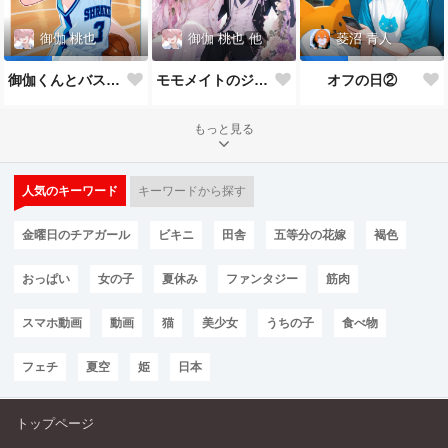
御伽 桃也
他
御伽 桃也
菱沼 青人
モモメイトのジューンブライド*:✨\( ॑˘ ॑◍\ 💒💍 ﾉ◍ ॑˘ ॑ )ﾉ✨:*
御伽くんとバスケ🏀
オフの日②
もっと見る
人気のキーワード
キーワードから探す
金曜日のチアガール
ビキニ
田舎
五等分の花嫁
褐色
おっぱい
女の子
夏休み
ファンタジー
筋肉
スマホ動画
動画
猫
美少女
うちの子
食べ物
フェチ
夏空
姫
日本
トップページ