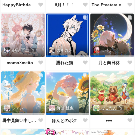
HappyBirthdayカルくん🐱🎂✨👏🎉
8月！！！
The Etcetera of the Sea and Crabs
御影 冥土
他
カルカン
ライチ
momo×meito
濡れた猫
月と向日葵
ぴこたん
他
シアン
御伽 桃也
♦️♦️♦️
暑中見舞い申し上げます🌻
ほんとのボク