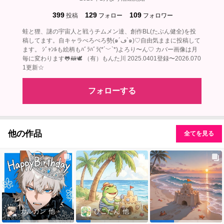
399
129
109
投稿
フォロー
フォロワー
蛙と狸、謎の宇宙人と戦うチムメン達、創作BL(たぶん健全)を投
稿してます。自キャラぺろぺろ勢(๑´ڡ`๑)♡自由気ままに投稿して
ます。 ｼﾞｬﾝﾙも絵柄もﾊﾞﾗﾊﾞﾗ(*´﹀`*)よろり〜ん♡ カバー画像は月
毎に変わります🐸🦝🕊‎ （有）もんた川 2025.0401登録〜2026.070
1更新☆
フォローする
他の作品
全てを見る
カルカン
他
ぴこたん
他