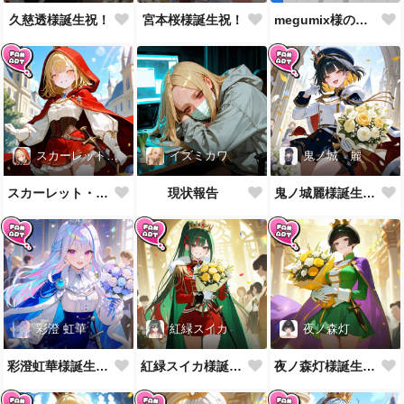
久慈透様誕生祝！
宮本桜様誕生祝！
megumix様の英国風制服をお借りしてきた
スカーレット・レイベル
イズミカワ
鬼ノ城 麗
スカーレット・レイベル様誕生祝！
現状報告
鬼ノ城麗様誕生祝！
彩澄 虹華
紅緑スイカ
夜ノ森灯
彩澄虹華様誕生祝！
紅緑スイカ様誕生祝！
夜ノ森灯様誕生祝！