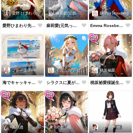
愛野 ひまわり先生
麻莉愛(元気っ子)
Emma Roseberg
愛野ひまわり先生誕生祝！
麻莉愛(元気っ子)様誕生祝！
Emma Roseberg様誕生祝！
桃坂祕愛
ブルー王子ver.
イズミカワ セリヌンver.
桃坂祕愛様誕生祝！
海でキャッキャウフフするやつ
シラクスに夏がやってきたぜ！
久慈透
宮本 桜
ブラック
他