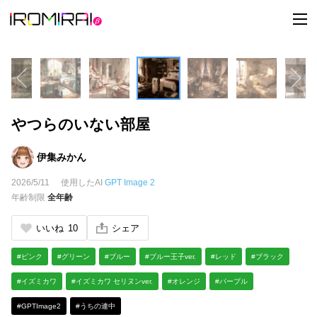
t
o
g
g
l
e
n
a
v
i
やつらのいない部屋
g
a
t
i
伊集みかん
o
n
2026/5/11
使用したAI
GPT Image 2
年齢制限
全年齢
いいね
10
シェア
#ピンク
#グリーン
#ブルー
#ブルー王子ver.
#レッド
#ブラック
#イズミカワ
#イズミカワ セリヌンver.
#オレンジ
#パープル
#GPTImage2
#うちの連中