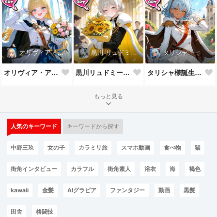
オリヴィア・アストリー
黒川 リュドミーラ
タリシャ
オリヴィア・アストリー様誕生祝！
黒川リュドミーラ様誕生祝！
タリシャ様誕生祝！
もっと見る
人気のキーワード
キーワードから探す
中野三玖
女の子
カラミリ旅
スマホ動画
食べ物
猫
街角インタビュー
カラフル
街角素人
浴衣
海
褐色
kawaii
金髪
AIグラビア
ファンタジー
動画
黒髪
田舎
格闘技