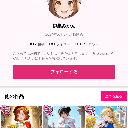
伊集みかん
2024年5月より活動開始
817
187
173
投稿
フォロー
フォロワー
こちらではお初です。いじゅ・みかんと申します。 Airpictors、Pi
xAI、ちちぷいにも細々と投稿しています。
フォローする
他の作品
全てを見る