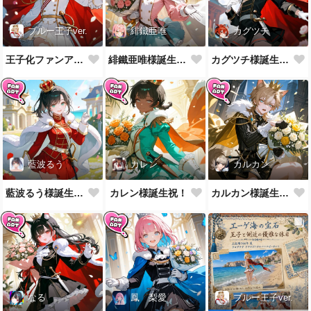
ブルー王子ver.
緋鐵亜唯
カグツチ
王子化ファンアート400組到達御礼！
緋鐵亜唯様誕生祝！
カグツチ様誕生祝！
藍波るう
カレン
カルカン
藍波るう様誕生祝！
カレン様誕生祝！
カルカン様誕生祝！
なる
鳳 梨愛
ブルー王子ver.