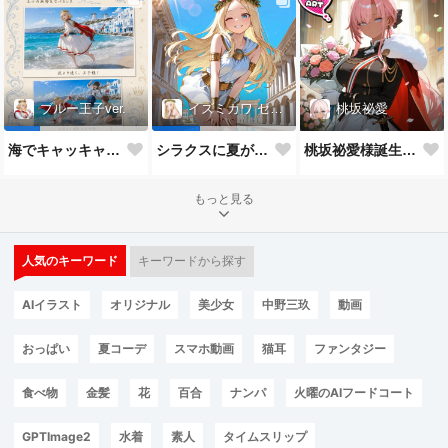
桃坂祕愛
ブルー王子ver.
イズミカワ セリヌンver.
桃坂祕愛様誕生祝！
海でキャッキャウフフするやつ第1弾
シラクスに夏がやってきたぜ！
もっと見る
人気のキーワード
キーワードから探す
AIイラスト
オリジナル
美少女
中野三玖
動画
おっぱい
夏コーデ
スマホ動画
猫耳
ファンタジー
食べ物
金髪
花
百合
ナンパ
火曜のAIフードコート
GPTImage2
水着
素人
タイムスリップ