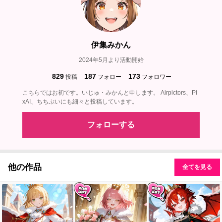
伊集みかん
2024年5月より活動開始
829
187
173
投稿
フォロー
フォロワー
こちらではお初です。いじゅ・みかんと申します。 Airpictors、Pi
xAI、ちちぷいにも細々と投稿しています。
フォローする
他の作品
全てを見る