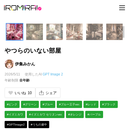
t
o
g
g
l
e
n
a
v
i
やつらのいない部屋
g
a
t
i
伊集みかん
o
n
2026/5/11
使用したAI
GPT Image 2
年齢制限
全年齢
いいね
10
シェア
#ピンク
#グリーン
#ブルー
#ブルー王子ver.
#レッド
#ブラック
#イズミカワ
#イズミカワ セリヌンver.
#オレンジ
#パープル
#GPTImage2
#うちの連中