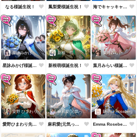
なる様誕生祝！
鳳梨愛様誕生祝！
海でキャッキャウフフするやつ第2弾
星詠みかげ
新根 萌
葉月みらい
星詠みかげ様誕生祝！
新根萌様誕生祝！
葉月みらい様誕生祝！
愛野 ひまわり先生
麻莉愛(元気っ子)
Emma Roseberg
愛野ひまわり先生誕生祝！
麻莉愛(元気っ子)様誕生祝！
Emma Roseberg様誕生祝！